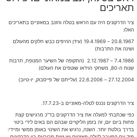
תאריכים
ציר הדרקונים היה עם הראש בטלה והזנב במאזניים בתאריכים
האלו:
20.8.1967 – 19.4.1969 (עידן ההיפים כבש חלקים מהעולם
ושינה את התרבות)
7.4.1986 – 2.12.1987 (התקופה של השיער המנופח, תרבות
שנות ה-80, משחקי הוידאו שוטפים את העולם)
27.12.2004 – 22.6.2006 (עלייתם של פייסבוק, יו-טיוב)
ציר הדרקונים נכנס לטלה-מאזניים ב-17.7.23.
כפי שכתבתי למעלה את ציר הדרקונים בד"כ מרגישים קצת
פחות ביום יום, זה בזמן הליקויים שבהם הם באים לידי ביטוי
בדרך בולטת יותר. השנה, נרגיש את השינוי באופן ממשי ומיידי:
מיד עם המעבר לטלה-מאזניים יש זווית מרובעת בין הדרקונים