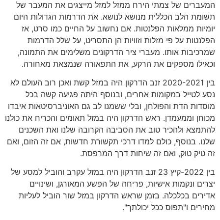
המעברים של צמתי הירח ממזל למזל מייצגים את המעבר של
תשומת הלב הכללית מנושא לנושא. את הדרמות הגדולות היום
יומיות ממלאות הפלנטות. אם נחשוב על החיים כמו סרט, אז
הפלנטות על פי מזלות וזוויות הן התסריט, על שלל הדרמות
שמרכיבות אותו. מעברי ציר הדרקונים משלימים את התמונה,
וכאילו מספקים את הרקע, את התפאורה שנמצאת מאחורה.
בין 2020-2021 זנב הדרקון היה במזל קשת ואכן רוב העולם לא
נסע לטייל במקומות אחרים, ובנוסף היתה פגיעה קשה בכל
מוסדות הדת והפולחן, ובלי ששמנו לב גם האוניברסיטאות איבדו
מכוחן וממעמדן. ראש הדרקון היה במזל תאומים והכריח את כולנו
להתמצא ולהכיר טוב את הסביבה הקרובה שלנו ואת השכנים
שלנו. בנוסף, כולם למדו דרכי תקשורת חדשות, אם זה הזום, ואם
זה טיק טוק, ואם זה שיחות דרך המרפסת.
בין 2022-קיץ 23 זנב הדרקון היה במזל עקרב והוביל למסע של
יצרים ונקמות אישיות, פריחה של הפשע המאורגן, ושינויים
אדירים בכלכלה. בזמן שראש הדרקון במזל שור הוביל לעליות
מחירים ו"תפוס ככל יכולתך".