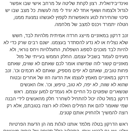
ואינדיבידואלית. רצון לקחת שליטה על מרחב אישי שבו אפשר
לגדול ולצמוח ושאף אחד לא יגיד לי מה לעשות. כל מצב שבו יש
סיכוי שהחירות לנוע והאפשרות לקפוץ לאנשהו נמנעת ממנו,
הטלה יתמרד ויכנס למצב של מלחמה.
זנב דרקון במאזניים מייצג חרדה אמיתית מלהיות לבד, חשש
שלא נצליח או לא נדע להסתדר בעצמנו. ישנם רבים שרק כדי לא
להיות לבד מוכנים לספוג השפלות, התעללויות ויחס נוראי, ולא
מעיזים לעמוד בשביל עצמם. החלק הממש בעייתי של מזל
מאזניים קשור לזה שמישהו אומר לכם שאתם לא שווים, שאתם
פחות טובים, שאתם לא יפים מספיק, שאתם לא חכמים וכו'. זנב
דרקון במאזניים מאמץ לעצמו את הדעה הזו של אחרים ובטוח
שהוא לא שווה, לא יפה, לא טוב, טיפש, וכו'. אלו האנשים
שנשארים שפוטים כל החיים ולא נעמדים למען עצמם. ראש
דרקון במזל טלה יכול להתחיל לשחרר חלק מהאנשים לידי הבנה
שמי שאומר להם את המילים האלה לא רוצה בטובתם, אלא רק
רוצה להמשיך ולהחזיק אותם קטנים.
ראש הדרקון בטלה מלמד אותנו לגלות מה הן הדעות הפרטיות
שלנו, ואז גם לבטא אותן. התהליך כולל תקופה של ריחוק מאנשים