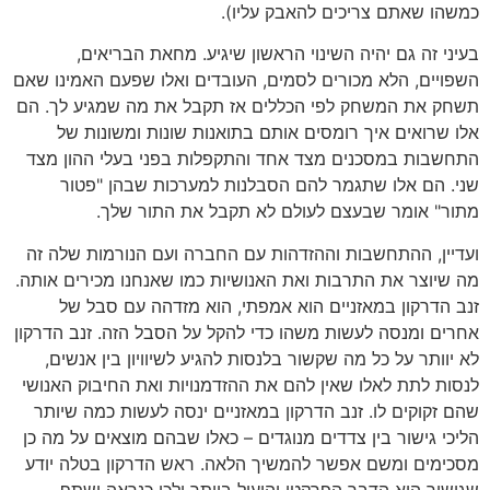
כמשהו שאתם צריכים להאבק עליו).
בעיני זה גם יהיה השינוי הראשון שיגיע. מחאת הבריאים,
השפויים, הלא מכורים לסמים, העובדים ואלו שפעם האמינו שאם
תשחק את המשחק לפי הכללים אז תקבל את מה שמגיע לך. הם
אלו שרואים איך רומסים אותם בתואנות שונות ומשונות של
התחשבות במסכנים מצד אחד והתקפלות בפני בעלי ההון מצד
שני. הם אלו שתגמר להם הסבלנות למערכות שבהן "פטור
מתור" אומר שבעצם לעולם לא תקבל את התור שלך.
ועדיין, ההתחשבות וההזדהות עם החברה ועם הנורמות שלה זה
מה שיוצר את התרבות ואת האנושיות כמו שאנחנו מכירים אותה.
זנב הדרקון במאזניים הוא אמפתי, הוא מזדהה עם סבל של
אחרים ומנסה לעשות משהו כדי להקל על הסבל הזה. זנב הדרקון
לא יוותר על כל מה שקשור בלנסות להגיע לשיוויון בין אנשים,
לנסות לתת לאלו שאין להם את ההזדמנויות ואת החיבוק האנושי
שהם זקוקים לו. זנב הדרקון במאזניים ינסה לעשות כמה שיותר
הליכי גישור בין צדדים מנוגדים – כאלו שבהם מוצאים על מה כן
מסכימים ומשם אפשר להמשיך הלאה. ראש הדרקון בטלה יודע
שגישור הוא הדבר הפרקטי והיעיל ביותר ולכן כנראה ישתף