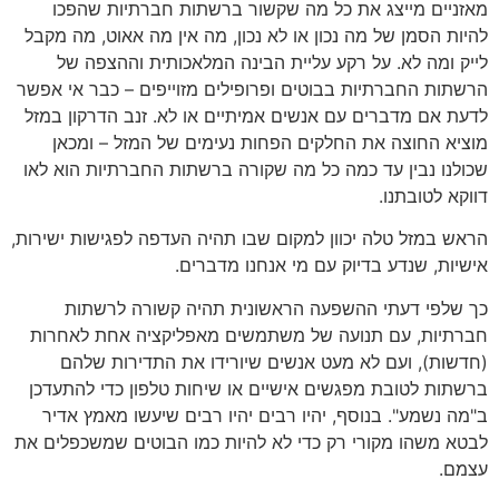
מאזניים מייצג את כל מה שקשור ברשתות חברתיות שהפכו
להיות הסמן של מה נכון או לא נכון, מה אין מה אאוט, מה מקבל
לייק ומה לא. על רקע עליית הבינה המלאכותית וההצפה של
הרשתות החברתיות בבוטים ופרופילים מזוייפים – כבר אי אפשר
לדעת אם מדברים עם אנשים אמיתיים או לא. זנב הדרקון במזל
מוציא החוצה את החלקים הפחות נעימים של המזל – ומכאן
שכולנו נבין עד כמה כל מה שקורה ברשתות החברתיות הוא לאו
דווקא לטובתנו.
הראש במזל טלה יכוון למקום שבו תהיה העדפה לפגישות ישירות,
אישיות, שנדע בדיוק עם מי אנחנו מדברים.
כך שלפי דעתי ההשפעה הראשונית תהיה קשורה לרשתות
חברתיות, עם תנועה של משתמשים מאפליקציה אחת לאחרות
(חדשות), ועם לא מעט אנשים שיורידו את התדירות שלהם
ברשתות לטובת מפגשים אישיים או שיחות טלפון כדי להתעדכן
ב"מה נשמע". בנוסף, יהיו רבים יהיו רבים שיעשו מאמץ אדיר
לבטא משהו מקורי רק כדי לא להיות כמו הבוטים שמשכפלים את
עצמם.