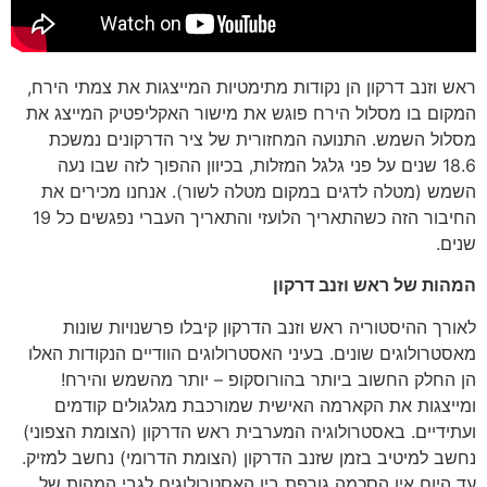
ראש וזנב דרקון הן נקודות מתימטיות המייצגות את צמתי הירח,
המקום בו מסלול הירח פוגש את מישור האקליפטיק המייצג את
מסלול השמש. התנועה המחזורית של ציר הדרקונים נמשכת
18.6 שנים על פני גלגל המזלות, בכיוון ההפוך לזה שבו נעה
השמש (מטלה לדגים במקום מטלה לשור). אנחנו מכירים את
החיבור הזה כשהתאריך הלועזי והתאריך העברי נפגשים כל 19
שנים.
המהות של ראש וזנב דרקון
לאורך ההיסטוריה ראש וזנב הדרקון קיבלו פרשנויות שונות
מאסטרולוגים שונים. בעיני האסטרולוגים הוודיים הנקודות האלו
הן החלק החשוב ביותר בהורוסקופ – יותר מהשמש והירח!
ומייצגות את הקארמה האישית שמורכבת מגלגולים קודמים
ועתידיים. באסטרולוגיה המערבית ראש הדרקון (הצומת הצפוני)
נחשב למיטיב בזמן שזנב הדרקון (הצומת הדרומי) נחשב למזיק.
עד היום אין הסכמה גורפת בין האסטרולוגים לגבי המהות של