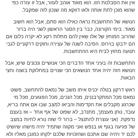
אין את הסבלנות הזו. הוא מאוד אוהב לעזור, אבל זו עזרה כפי
שהוא מוכן לתת אותה ולאו דווקא מה שנכון לזה שמקבל.
הנושא של התחשבות נראה כאילו הוא סתם, אבל הוא חשוב
מאוד. בימי הקורונה, כבר בין הסגר הראשון לשני היה ברור
שהרוב המוחץ של אלו שאין להם מחלות רקע לא יקרה כלום אם
הם ידבקו בוירוס. הסיבה לשנה של עצירה וחוקים דרקוניים לגבי
תנועה מחוץ לבית היא ההתחשבות.
התחשבות זה בעיני אחד הדברים הכי אנושיים ונכונים שיש, אבל
הנושא הזה יהיה אחד הנושאים הכי שנויים במחלוקת בשנה וחצי
הבאות.
ראש דרקון בטלה יכניס איתו משב של נמאס להתחשב. פשוט
נמאס מכל המתקרבננים, מכל הנכים, מכל הפגועים, מכל מי
שכרגע מקבלים את הקדימות והביאו למצב שבו אם אתה בריא,
עובד, נותן מעצמך, מתנדב, לא שפוט של אף אחד – אז בעצם
נדפקת. (אני עוצרת להתנצל – ברור לי שזה נורא לחיות במצב
של פגיעה בגוף או בנפש ואני מקווה שתמיד יהיה מישהו שיושיט
לכם יד ויהיה שם אתכם ושהזכויות שלכם ילקחו כמובן מאליו ולא