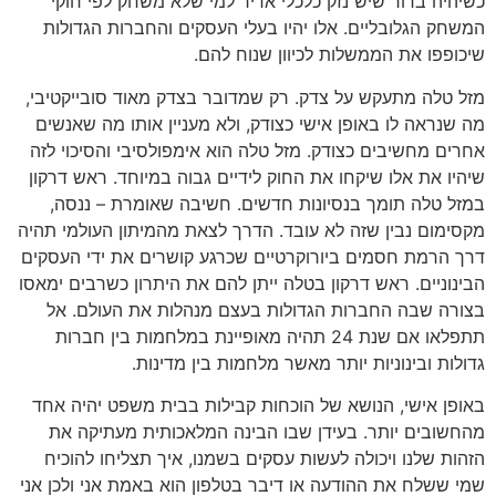
כשיהיה ברור שיש נזק כלכלי אדיר למי שלא משחק לפי חוקי
המשחק הגלובליים. אלו יהיו בעלי העסקים והחברות הגדולות
שיכופפו את הממשלות לכיוון שנוח להם.
מזל טלה מתעקש על צדק. רק שמדובר בצדק מאוד סובייקטיבי,
מה שנראה לו באופן אישי כצודק, ולא מעניין אותו מה שאנשים
אחרים מחשיבים כצודק. מזל טלה הוא אימפולסיבי והסיכוי לזה
שיהיו את אלו שיקחו את החוק לידיים גבוה במיוחד. ראש דרקון
במזל טלה תומך בנסיונות חדשים. חשיבה שאומרת – ננסה,
מקסימום נבין שזה לא עובד. הדרך לצאת מהמיתון העולמי תהיה
דרך הרמת חסמים ביורוקרטיים שכרגע קושרים את ידי העסקים
הבינוניים. ראש דרקון בטלה ייתן להם את היתרון כשרבים ימאסו
בצורה שבה החברות הגדולות בעצם מנהלות את העולם. אל
תתפלאו אם שנת 24 תהיה מאופיינת במלחמות בין חברות
גדולות ובינוניות יותר מאשר מלחמות בין מדינות.
באופן אישי, הנושא של הוכחות קבילות בבית משפט יהיה אחד
מהחשובים יותר. בעידן שבו הבינה המלאכותית מעתיקה את
הזהות שלנו ויכולה לעשות עסקים בשמנו, איך תצליחו להוכיח
שמי ששלח את ההודעה או דיבר בטלפון הוא באמת אני ולכן אני