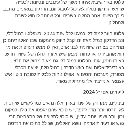
פלוטו בגדי שיביא איתו המשך של עיכובים ונסיונות לכפייה
שראש הדרקון בטלה לא יכול לסבול וזנב הדרקון במאזניים מחבב
כי כך מישהו אחר מחליט בשבילו, וכל שנותר לו הוא לשבת
ולהתלונן.
פלוטו חוזר למזל דלי כמעט לכל שנת 2024. כשפלוטו במזל דלי,
זנב הדרקון במזל מאזניים יקבל חיזוק מהמקום שבו האלגוריתם כן
מתייחס בצורה שיוויונית לבני אדם, ואין לו ממש העדפות את מי
הוא אוהב יותר או פחות ומכאן שיש איזו התחלה של שיוויון חדש.
באותו הזמן, אותו הפלוטו במזל דלי גם מאוד מחזק את הרצון
באינדיבידואליות ועם ראש הדרקון במזל טלה, יציאה מכבלי
מסורת, מערכות יחסים או אפילו נוחות כלכלית לטובת ביטוי אישי
עצמאי ואינדיבידואלי מתחזקת מאוד.
ליקויים אפריל 2024
בינתיים, ממרחק של שנה בערך אלה נראים כמו ליקויים שיחסית
לא יהרסו יותר מדי. להפך, יש סיכוי שהם יאפסו את כולנו למקום
נכון יותר ושפוי יותר. עדיין, יש סיכוי לתקופה של התפרצות הרי
געש או רעידות אדמה. נושא האקלים, שכולל בתוכו את הנדסת