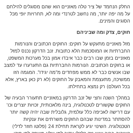
החלק הנחמד של ציר טלה מאזניים הוא שהם מסוגלים להילחם
על מה יפה יותר, מה נחשב לטרנדי ומה לא, תחרויות יופי מכל
הסוגים והמינים.
חוקים, צדק ומה שביניהם
מזל מאזניים מתעקש על חוקים: החוקים הכתובים והנורמות
החברתיות או המוסכמות הלא כתובות. זנב הדרקון נכנס למזל
מאזניים בזמן שבו רבים כבר איבדו אמון בכל מערכות המשפט,
או בחוקים הכתובים. הנורמות החברתיות גם התערערו עד למצב
שבו אנשים כבר לא ממש מפחדים מ"מה יגידו". המגמה הזו
ממשיכה, מתעצמת והמאבק על החוקים (לא רק כאן בארץ, אלא
בכל העולם) רק נמצא בתחילתו.
במהלך השנה וחצי של זנב הדרקון במאזניים תתעורר הבעיה של
החוקים שקשורים לטכנולוגיה, בינה מלאכותית, זכויות יוצרים וכו'
עם דרישה לאכיפה כלל עולמית, גלובלית שבה יהיה קשה יותר
להסתתר במדינות שבהם החוקים משרתים את ענקיות
הטכנולוגיה. השינוי יגיע לקראת תחילת 24 (פלוטו חוזר לדלי)