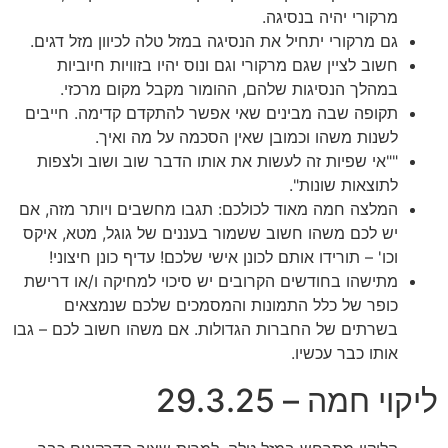
מרקורי יהיה בנסיגה.
גם מרקורי יתחיל את הנסיגה במזל טלה לכיוון מזל דגים.
חשוב לציין שגם מרקורי וגם ונוס יהיו בזוויות חיוביות
במהלך הנסיגות שלהם, ההומור מקבל מקום מרכזי.
תקופה שבה מבינים שאי אפשר להתקדם קדימה. חייבים
לשנות משהו וכמובן שאין הסכמה על מה ואיך.
""אי שפיות זה לעשות את אותו הדבר שוב ושוב ולצפות
לתוצאות שונות".
המלצה חמה מאוד לכולכם: תגבו מחשבים ויותר מזה, אם
יש לכם משהו חשוב ששמור בעננים של גוגל, מטא, איקס
וכו' – תורידו אותם לכונן אישי שלכם! עדיף כונן חיצוני!
מתישהו בחודשים הקרובים יש סיכוי למחיקה ו/או דרישת
כופר של כלל התמונות והמסמכים שלכם שנמצאים
בשרתים של החברות הגדולות. אם משהו חשוב לכם – גבו
אותו כבר עכשיו.
ליקוי חמה – 29.3.25