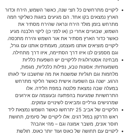
ליקויים מתרחשים כל חצי שנה, כאשר השמש, הירח וכדור
הארץ נמצאים בקו אחד. הם מגיעים בזוגות כשליקוי חמה
מתרחש בזמן מולד הירח ונראה שהירח מסתיר את
השמש, שבועיים אחרי כן (או לפני כן) ליקוי הלבנה מגיע
כאשר כדור הארץ מסתיר את אור השמש והירח מתכסה.
ליקויים מוציאים אותנו מעצמנו, מעמתים אותנו עם גורל,
וגם מסמנים לנו איזו דרך הסתיימה, איזו דרך מתחילה.
מבחינה אסטרולוגית לליקויים יש השפעות כלליות
משמעותיות: אסונות טבע, נפילות כלכליות, מגפות,
מלחמות וגם תגליות שמשנות את מה שחשבנו עד לאותו
הרגע. ישנה גם השפעה אישית כאשר הליקוי מתרחש
במעלה שבה נמצאת פלנטה במפת הלידה. אלו
התרחשויות שמגיעות בהפתעה ובעוצמה עם אירועים
שמרגישים גורליים ומביאים לשינויים עמוקים.
הליקויים של אביב 25 יתרחשו כאשר השמש נמצאת ליד
ראש הדרקון במזל דגים. אלו ליקויים של סיומים, תחושת
חוסר אונים, משבר אמונה וגם – מהי אהבה?
ליקויים עם תחושה של כאוס ועוד יותר כאוס, חולשת