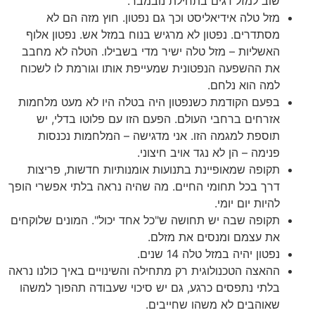
שוב למזל דגים בתחילת נובמבר.
מזל טלה אידיאליסט וכך גם נפטון. חוץ מזה הם לא
מסתדרים. נפטון לא מרגיש בנוח במזל אש. נפטון אלוף
האשליות – מזל טלה ישיר מדי בשבילו. הטלה לא מחבב
את ההשפעה הנפטונית שמעייפת אותו וגורמת לו לשכוח
למה הוא נלחם.
בפעם הקודמת כשנפטון היה בטלה היו לא מעט מלחמות
אזרחים ברחבי העולם. הפעם הזו עם פלוטו בדלי, יש
תוספת למגמה הזו. אני מדגישה – המלחמות נכנסות
פנימה – הן לא נגד אויב חיצוני.
תקופה שמאופיינת בתנועות אומנותיות חדשות, פריצות
דרך בכל תחומי החיים. מה שהיה נראה בלתי אפשרי הופך
להיות יום יומי.
תקופה שבה יש תחושה ש"כל אחד יכול". המונים שלוקחים
את עצמם ומנסים את מזלם.
נפטון יהיה במזל טלה 14 שנים.
ההאצה הטכנולוגית רק מתחילה והשינויים באיך כולנו נראה
בלתי נתפסים כרגע, גם יש סיכוי שעבודה תהפוך למשהו
שאוהבים לא משהו שחייבים.