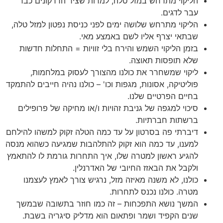
הליקוי מתרחש במזל טלה, למרות שציר הדרקונים כבר
עבר לדגים.
הליקוי מתרחש שלושה ימים לפני כניסת נפטון למזל טלה,
שבתאי יצרף אליו לשם באמצע מאי.
בזמן הליקוי השמש והירח בלי זוויות = התחלות חדשות
שלא תופסות תאוצה.
ליקוי שמשחרר את כולנו מהצורך לעסוק במלחמות,
פוליטיקה, אסונות, מגפות וכו' – כולנו נהיה חייבים להתמקד
בחיים הפרטיים שלנו.
סיכוי למגפה של גניבת זהויות ו/או מחיקה של פרופילים
ברשתות חברתיות.
דיברתי פה בסרטון על עד כמה הטלה זקוק למשהו להילחם
למענו, עד כמה הוא זקוק להתלהבות שמגיעה כשהוא מנסה
להגיע ראשון למטרה שלו, איך התחרות גורמת לו להתאמץ
ולקבל את הבאזז החיובי של האדרנלין.
כולנו, לא משנה מאיזה מזל, נרגיש צורך לאמץ לעצמנו
מטרה. כולנו נכנס לתחרות.
המשך נושא התפכחות – זה כמו חוזר בתשובה שבמשך
שנים הקפיד ושמר ופתאום הוא מדליק סיגריה בשבת.