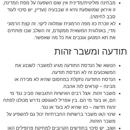
מבחינה פוליטית/מדינית אין שום השפעה על מפת המדינה,
זו איראן שמושפעת והיא זו שבבעיה (ועדיין, יש סיכוי לעוד
סבב לחימה).
לא זוכרת כזו מפה הרמונית שמלווה ליקוי. זה קצת הרמוני
מדי, באנלוגית המשאית ממקודם, זה השלב שבו פותחים
את תא המטען וגונבים את כל מה שאפשר.
תודעה ומשבר זהות
הנושא של הנדסת התודעה מגיע למשבר: לשכנע את
המשוכנעים זה לא הנדסת תודעה.
הנדסת התודעה נתקלת במחסום שהיא לא מכירה או
מבינה – קוראים לזה אהבה.
משבר זהות. אצל רבים האישיות התגבשה סביב נגד מי
הם, או בעד מי הם. בין אפריל לאוגוסט נדרש מכולנו לפתח
זהות חדשה – כזו שהיא לא בעד או נגד.
שינוי ו/או משבר ברשתות החברתיות יכול גם להשפיע על
משבר הזהות.
ושוב, יש סיכוי בחודשים הקרובים למחיקת פרופילים ו/או