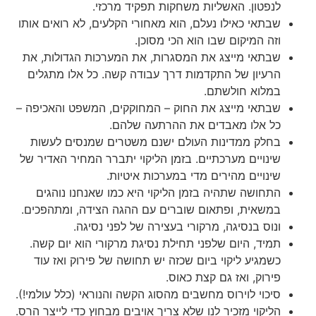
לנפטון. האשליות משחקות תפקיד מרכזי.
שבתאי כאילו נעלם, הוא מאחורי הקלעים, לא רואים אותו
וזה המיקום שבו הוא הכי מסוכן.
שבתאי מייצג את המסגרות, את המערכות הגדולות, את
הרעיון של התקדמות דרך עבודה קשה. כל אלו מתגלים
במלוא חולשתם.
שבתאי מייצג את החוק – המחוקקים, המשפט והאכיפה –
כל אלו מאבדים את ההרתעה שלהם.
בחלק ממדינות העולם ישנם משטרים שמנסים לעשות
שינויים מערכתיים. בזמן הליקוי יתברר המחיר האדיר של
שינויים מהירים מדי במערכות איטיות.
התחושה שתהיה בזמן הליקוי היא כמו שאנחנו נוהגים
במשאית, ופתאום שוברים עם ההגה הצידה, ומתהפכים.
ונוס בנסיגה, מרקורי בעצירה של לפני נסיגה.
תמיד, היום שלפני תחילת נסיגת מרקורי הוא יום קשה.
כשמגיע ליקוי ביום שכזה יש תחושה של פירוק ואז עוד
פירוק, ואז גם קצת כאוס.
סיכוי לוירוס מחשבים מהסוג הקשה והנוראי (כלל עולמי!).
הליקוי מזכיר לנו שלא צריך אויבים מבחוץ כדי לייצר הרס.