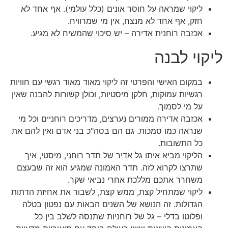
ליקוי שמראה על חוסר אונים (כלל עולמי). אף אחד לא
חזק, אף אחד לא מנצח, אין מי שמרוויח.
אכזבה רוחנית אדירה – יש סיכוי שהמשיח לא מגיע.
ליקוי לבנה
במקום האישי והפרטי זה ליקוי מאוד מאוד רגשי עם חוויות
רגשיות עמוקות, חלקן מיסטיות, וכולן קשורות להבנה שאין
על מי לסמוך.
אכזבה אדירה ממורים נערצים, מדריכים רוחניים וכל מי
שנראה כמו סמכות. גם הם בסה"כ בני אדם ואין להם את
כל התשובות.
הליקוי מביא איתו גל אדיר של תדר רוחני, מיסטי, איך
שתרצו לקרוא לזה. תדר האמונה שמגיע הוא זה שבעצם
משחרר אתכם מללכת אחרי נביאי שקר.
ליקוי שמתחיל קצת, ממש קצת, לשבור את אחיזת הדתות
הגדולות. זה הנושא של השנים הבאות עם נפטון בטלה
ופלוטו בדלי – גל של רוחניות שתנסה לשלב בין כל