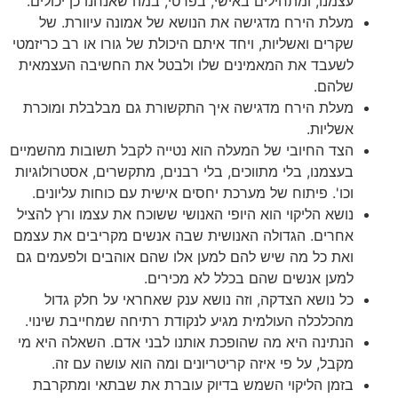
עצמנו, ומתחילים באישי, בפרטי, במה שאנחנו כן יכולים.
מעלת הירח מדגישה את הנושא של אמונה עיוורת. של
שקרים ואשליות, ויחד איתם היכולת של גורו או רב כריזמטי
לשעבד את המאמינים שלו ולבטל את החשיבה העצמאית
שלהם.
מעלת הירח מדגישה איך התקשורת גם מבלבלת ומוכרת
אשליות.
הצד החיובי של המעלה הוא נטייה לקבל תשובות מהשמיים
בעצמנו, בלי מתווכים, בלי רבנים, מתקשרים, אסטרולוגיות
וכו'. פיתוח של מערכת יחסים אישית עם כוחות עליונים.
נושא הליקוי הוא היופי האנושי ששוכח את עצמו ורץ להציל
אחרים. הגדולה האנושית שבה אנשים מקריבים את עצמם
ואת כל מה שיש להם למען אלו שהם אוהבים ולפעמים גם
למען אנשים שהם בכלל לא מכירים.
כל נושא הצדקה, וזה נושא ענק שאחראי על חלק גדול
מהכלכלה העולמית מגיע לנקודת רתיחה שמחייבת שינוי.
הנתינה היא מה שהופכת אותנו לבני אדם. השאלה היא מי
מקבל, על פי איזה קריטריונים ומה הוא עושה עם זה.
בזמן הליקוי השמש בדיוק עוברת את שבתאי ומתקרבת