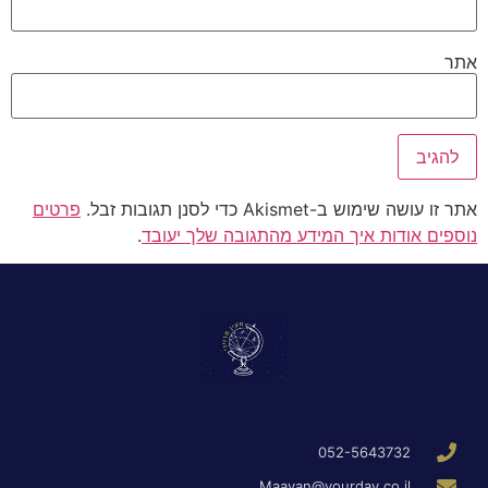
אתר
אתר זו עושה שימוש ב-Akismet כדי לסנן תגובות זבל.
פרטים
נוספים אודות איך המידע מהתגובה שלך יעובד
.
052-5643732
Maayan@yourday.co.il