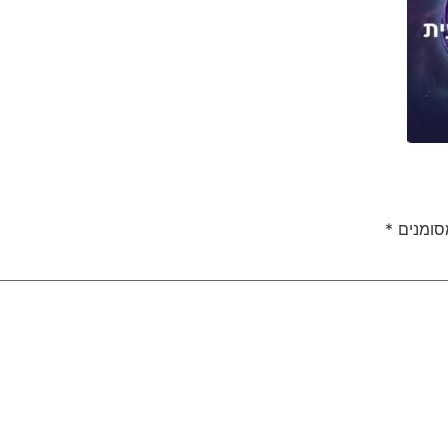
סומנים
*