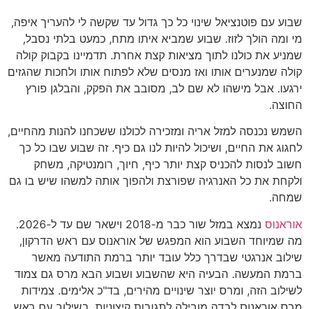
שבוע עם פוטנציאל שינוי כל כך גדול עד שקשה לי להעריך איפה,
מי ומה הולך לזוז. שבוע שמביא איתו מתח, כמעט בלתי נסבל,
שמניע את כולנו לתוך מציאות קצת אחרת. תדמיינו בקבוק קולה
קולה שמנערים אותו ואז מנסים שלא לפתוח אותו ולחכות שהגזים
ירגעו. אבל מישהו לא שם לב, מסובב את הפקק, והבלגן פורץ
החוצה.
השמש נכנסה למזל אריה ומזכירה לכולנו ששכחנו להנות מהחיים,
לחגוג את החיים, ושיכול להיות לנו גם כיף. זה שבוע שבו כל כך
חשוב לנסות להכניס קצת יותר כיף, חיוך, רומנטיקה, משחק
ולקחת את כל האנרגיה שפורצת ולהפוך אותה למשהו שיש בו גם
שמחה.
אוראנוס
נמצא במזל שור כבר מ-2018 וישאר שם עד ל-2026.
מה שמיוחד השבוע הוא המפגש של אוראנוס עם ראש הדרקון,
שילוב אנרגטי שבדרך כלל עובד יותר ברמת התודעה מאשר
ברמת המעשה. הבעיה היא שהשבוע ושבוע הבא מרס גם צמוד
לשילוב הזה, ומרס יוצר שינויים מהירים, בד"כ אלימים. צמידות
מרס אוראנוס לבדה מובילה לתגובות קיצוניות, בשילוב עם ראש