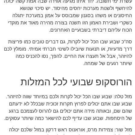
עשרת ימי תשובה. יחד איתו מגיעה אווירה שבה אמת קשה יכולה
להיחשף ולשנות מערכות יחסים מהיסוד. יש סיכוי שנושא
החיסונים או משהו בסגנון שמבוסס על אמון במערכת יתגלה
כשקרי ושבירת האמון הזו תשנה בצורה מהירה מאוד את מוקדי
הכוח עליהם דיברתי בשבועיים האחרונים.
סה"כ שבוע שבו הכל יכול לקרות, גם דברים טובים כמו פריצות
דרך מדעיות, או תנועות שיובילו לשינוי חברתי אמיתי. מומלץ לכם
להיזהר, אבל אל תעצרו את החיים. להפך, נסו להכניס כמה
שיותר רגעים של שמחה.
הורוסקופ שבועי לכל המזלות
מזל טלה: שבוע שבו הכל יכול לקרות ולכם במיוחד שווה להיזהר.
שבוע שבו אתם יכולים לפרוץ תקרות זכוכית שבכלל לא ידעתם
שהם שם, ובאותה מידה אתם יכולים גם להרוס לעצמכם ברגע
של היסחפות. שבוע שבו עדיף לכם להישאר כמה שיותר עסוקים.
מזל שור: צמידות מרס, אוראנוס ראש דרקון במזל שלכם יכולה