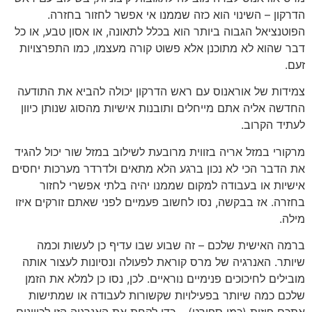
הדרקון – השינוי הוא כזה שממנו אי אפשר לחזור בחזרה.
הפוטנציאל הגבוה ביותר הוא בכלל לתאונה, או אסון טבע, או כל
דבר שהוא לא מתוכנן אלא פשוט קורה מעצמו, כמו התפרצויות
זעם.
צמידות של אוראנוס עם ראש הדרקון יכולה להביא את התודעה
החדשה אליה אתם מייחלים ותובנות אישיות מהסוג שנותן כיוון
לעתיד הקרוב.
מרקורי במזל אריה בזווית מרובעת לשילוב במזל שור יכול להגיד
את הדבר הכי לא נכון ברגע הלא מתאים ולדרדר מערכות יחסים
אישיות או בעבודה למקום שממנו יהיה בלתי אפשרי לחזור
בחזרה. אז בבקשה, נסו לחשוב פעמיים לפני שאתם זורקים איזו
מילה.
ברמה האישית שלכם – זה שבוע שבו עדיף כן לעשות וכמה
שיותר. האנרגיה של מרס קוראת לפעולה ונסיונות לעצור אותה
מובילים לחיכוכים פנימיים נוראיים. לכן, נסו כן למלא את הזמן
שלכם כמה שיותר בפעילויות שקשורות לעבודה או שמתישות
אתכם פיזית (כמו ספורט) – כדי לקחת את האנרגיה הזו לכיוונים