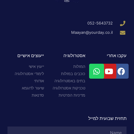
052-5643732
Maayan@yourday.co.il
עקבו אחרי
אסטרולוגיה
ייעוצים אישיים
המזלות
ייעוץ אישי
כוכבים במזלות
לימודי אסטרולוגיה
בתים באסטרולוגיה
אודותי
טכניקות אסטרולוגיה
שיעור לדוגמא
מדיניות הפרטיות
סדנאות
תחזית שבועית למייל