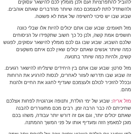
להוביל להתפרצויות זעם ולכן מומלץ לכם להישאר עסוקים
ולהשתדל לתת לעצמכם כמה שיותר מהדברים שאתם אוהבים.
שבוע שבו יש סיכוי לחשיפה של אמת לא פשוטה.
מזל תאומים: שבוע שבו אתם יכולים להיות אלו שבלי כוונה
חושפים אמת קשה, ולכן כל כך חשוב שתקפידו על הניסוחים
שלכם השבוע. שבוע שבו גם לכם מומלץ להישאר עסוקים, לפגוש
כמה שיותר אנשים שאתם יכולים שאין לכם איתם משקעים
קשים, ולהיות כמה שיותר בתנועה.
מזל סרטן: שבוע שבו אתם בין היחידים שיצליחו להישאר רגועים.
זה שבוע שבו תדרשו לעזור לאחרים, לנסות להרגיע את הרוחות
ובכלל להזכיר לכולם ולעצמכם שעדיף לחגוג את החיים ולהנות
מהם.
מזל אריה
: שבוע של ימי הולדת, ותנופה אנרגטית לפחות אצלכם
שחיכיתם לה כבר הרבה זמן. רבים מכם מתעוררים להבנה
שאתם יכולים יותר, וגם אם זה דורש יותר עבודה, משהו בכם
מוכן למאמץ הזה ומעדיף אותו על פני המשך ההמתנה.
למי שחוגג יום הולדת השבוע צפויה שנה של לקיחת יותר יוזמה