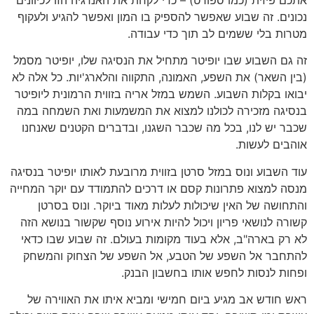
נכונים. זה שבוע שאפשר להספיק בו המון ואפשר להגיע ולעקוף
מטרות בלי ששמים לב תוך כדי עבודה.
זה גם השבוע שבו יופיטר מתחיל את הנסיגה שלו, יופיטר מסמל
(בין השאר) את השפע, האמונה, התקווה והלארג'יות. כל אלה לא
יבואו בקלות השבוע. השמש במזל אריה בזווית הרמונית ליופיטר
בנסיגה מזכירה לכולנו למצוא את המשמעות ואת השמחה במה
שכבר יש לנו, בכל מה שכבר השגנו, ובדברים הקטנים שאנחנו
אוהבים לעשות.
עוד השבוע ונוס במזל סרטן בזווית מרובעת לאותו יופיטר בנסיגה
מנסה למצוא פתרונות קסם או דרכים להתמודד עם יוקר המחייה
והתחושה של האין שיכולות לעלות מאוד ביוקר. ונוס בסרטן
קשורה לנושאי פריון ויכול להיות אירוע נוסף שקשור בנושא הזה
לא רק בארה"ב, אלא בעוד מקומות בעולם. זה שבוע שבו כדאי
להתחבר אל השפע של הטבע, אל השפע של הצחוק והמשחק
ופחות לנסות לחפש אותו בחשבון הבנק.
ראש חודש אב מגיע ביום חמישי ומביא איתו את האווירה של