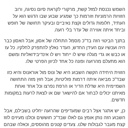
השמש נכנסת למזל קשת, מרקורי לקראת סיום נסיגה, ורוב
הזוויות הרמוניות וזורמות כך שמגיע שבוע שבו הדגש הוא על
העתיד, חלומות גדולים וקצת נאיביים ובעיקר תחושה של חופש
וביחד איתה אווירה של עדר בלי רועה.
בתנך הביטוי הזה בד"כ מסמל התחלה של אסון, אבל האסון כבר
היה ועכשיו עם העידן החדש, העדר נאלץ להתפרק לחלקיו. כל עז
או כבש או גדי מגלה שיש לו ייחוד ויש לו אינדיבידואליות ומשם
הוא מתעלם מהרועה ופונה כל אחד לכיוון הפרטי שלו.
הזווית היחידה הקשה השבוע היא של ונוס מול אוראנוס והיא כזו
שבד"כ מביאה איתה דרמות פוליטיות, אבל חוץ מזה התחושה
השמיימית היא שדלת הדיר או הרפת נפרצו וכל אחד ואחת
מאיתנו יכולים לבחור אם להישאר שם או לצאת לרעות במקומות
חדשים.
כן, יש אתגר אצל רבים שמעדיפים שהרועה יחליט בשבילם, אבל
השבוע הזה נותן אומץ גם לאלו שבד"כ חוששים וכולנו מעיזים לזוז
קצת מעבר לגבולות שלנו. צעדים קטנים מהוססים, וכאלה שבהם