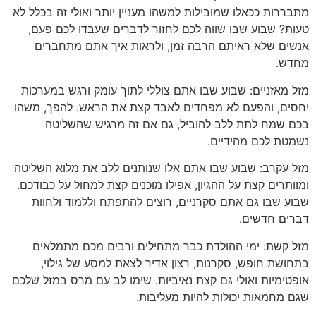
מתבררות ככאלו שמובילות למשהו מעניין יותר ואולי זה בכלל לא
טעות? שבוע שבו שווה לכם לחזור לדברים שעבדו לכם פעם,
אנשים שלא ראיתם הרבה זמן, ולראות איך אתם מתחברים
מחדש.
מזל מאזניים: שבוע שבו אתם צוללי לתוך עומק ורגש במערכות
יחסים, והפעם לא מפחדים לאבד קצת את הראש. להפך, משהו
בכם שמח לתת ללב להוביל, גם אם זה מרגיש שהשליטה
נשמטת לכם מהידיים.
מזל עקרב: שבוע שבו אתם אלו שנותנים ללב את מלוא השליטה
ומוותרים קצת על ההגיון, אפילו מוכנים קצת למחול על כבודכם.
שבוע שבו גם אתם סקרניים, רוצים להתפתח וללמוד ולחוות
דברים חדשים.
מזל קשת: ימי ההולדת כבר מתחילים ורבים מכם מתמלאים
בתחושת חופש, סקרנות, רצון אדיר לצאת למסע של גילוי,
אופטימיות ואולי גם קצת נאיביות. שימו לב עם מרס במזל שלכם
שגם מחמאות יכולות להיות מעליבות.