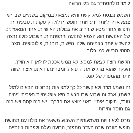
לומדים להסתדר גם בלי הרועה.
השמש נכנסת למזל קשת והיא נמצאת במיקום בשמיים שבו יש
צמא אדיר ליותר ידע ויותר חופש. זו לא רק סקרנות טבעית, זה
חיפוש אחרי מסע שירחיב את גבולות האישיות. אחד המאפיינים
של האנושות הוא הצמא לתנועה והתפתחות. השבוע כולנו נרצה
להשקיע יותר בצמיחה שלנו: נפשית, רוחנית, פילוסופית. מצב
סטטי מרגיש כמו כלוב.
הקשת רוצה לצאת למסע, לא ממש אכפת לו לאן הוא הולך,
העיקר שהוא מרגיש את התנועה, ומבחינתו האינטואיציה שווה
יותר מהמפות של גוגל.
זה נשמע מוזר ולא קשור כל כך למציאות (ברוכים הבאים למזל
קשת), אבל זה שבוע שבו הבעיה היא אופטימיות נאיבית: “יהיה
טוב”, “היקום איתי”, “אני מוצא את הדרך”. יש בזה קסם ויש בזה
גם חוסר זהירות.
מרס ללא זוויות משמעותיות השבוע משאיר את כולנו עם תחושת
חופש מוזרה שבה העדר מתפזר, הרועה נעלם ולפחות בינתיים