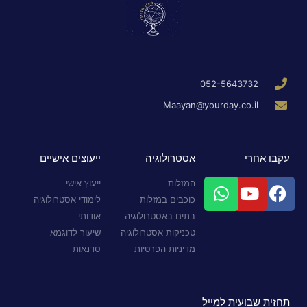
052-5643732
Maayan@yourday.co.il
עקבו אחרי
אסטרולוגיה
ייעוצים אישיים
המזלות
ייעוץ אישי
כוכבים במזלות
לימודי אסטרולוגיה
בתים באסטרולוגיה
אודותי
טכניקות אסטרולוגיה
שיעור לדוגמא
מדיניות הפרטיות
סדנאות
תחזית שבועית למייל