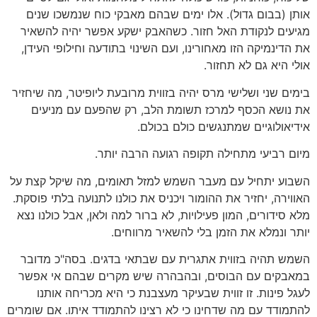
אותן (בבום גדול). אלו ימים שבהם מאבקי כוח שנמשכו שנים
מגיעים לנקודת האל חזור. כשהאבק ישקע אפשר יהיה להשאיר
את הדינמיקה הזו מאחורינו, ועם השינוי בתודעה וחילופי העידן,
אולי היא גם לא תחזור.
בימים שני ושלישי מרס יהיה בזווית מרובעת ליופיטר, מה שיחזיר
את נושא הכסף למרכז תשומת הלב, רק שהפעם עם מניעים
אידיאולוגיים שמתנגשים כולם בכולם.
מיום רביעי מתחילה תקופה רגועה הרבה יותר.
השבוע יתחיל עם מעבר השמש למזל תאומים, מה שיקל קצת על
האווירה, יחזיר את ההומור ויכניס את כולנו לתנועה בלתי פוסקת.
מלא סידורים, המון פעילויות, לא ברור למה ולאן, אבל כולנו נצא
יותר ונמלא את הזמן בלי להשאיר מרווחים.
השמש תהיה בזווית אתגרית עם שבתאי בדגים. בסה"כ מדובר
במאבקים עם הבוסים, ובהבהרה שיש מקרים שבהם אי אפשר
לעגל פינות. זו זווית שבעיקר מעצבנת כי היא מכריחה אותנו
להתמודד עם מה שדחינו כי לא רצינו להתמודד איתו. אם שומרים