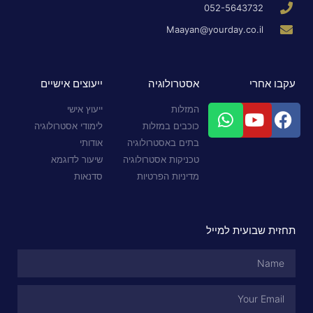
052-5643732
Maayan@yourday.co.il
עקבו אחרי
אסטרולוגיה
ייעוצים אישיים
המזלות
ייעוץ אישי
כוכבים במזלות
לימודי אסטרולוגיה
בתים באסטרולוגיה
אודותי
טכניקות אסטרולוגיה
שיעור לדוגמא
מדיניות הפרטיות
סדנאות
תחזית שבועית למייל