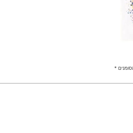
סומנים
*