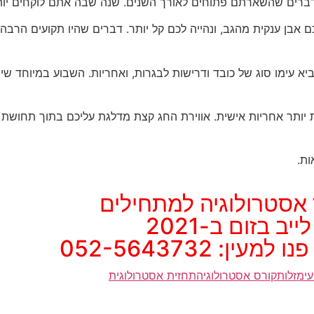
 דברים שהשארתם פתוחים לאורך השנים. שנה שבה אתם לוקחים יות
כם אבן ענקית מהגב, ונהייה לכם קל יותר. דברים שהיו תקועים הרב
יא עימו סוג של כובד ודרישות לבגרות, ואחריות. השבוע במיוחד ש
ת יותר אחריות אישית. אווירת החג קצת מדלגת עליכם בתוך תחושת 
ות.
אסטרולוגיה למתחילים
לייב בזום ב-2021
ין: 052-5643732
י
מזלות
קורס אסטרולוגיה
תחזית אסטרולוגית