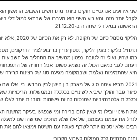
שני אירועים אנרגטיים חזקים ביותר מתרחשים השבוע. הראשון הוא 
לקבל יותר מזה. והאירוע השני הוא מעברו של שבתאי למזל דלי בי
הראשונה במזל דלי שתהיה ב-21.12.20
הליקוי מסמל סיום של תקופה. לא רק את הסיום של 2020, אלא יותר מזה, סיום של כל כך הרבה מבנים שלקחנו כמובנים מאליהם, וגילינו שאפשר בלעדיהם.
ונתחיל בליקוי: בזמן הליקוי, נפטון עדיין בריבוע לציר הדרקונים
כמו שהיו, ואולי זה לטובה. נפטון ממשיך את התהליך של השבועו
דעתם לגבי כמעט הכול. זה נשמע פשוט, אבל החוויה של התפכחות ה
היא שהתמימות נעלמת ושבמקומה מגיעה סוג של רצינות קרירה שלו
2021 תביא עימה סוג של מאבק בין הישן לבין החדש. בין אלו ש
פיזור גובר והולך שיביא לשינויים בכלכלה ובממשלות. הריכוזיות 
וכלכלות אלטרנטיביות שמנסות להיות פשוטות ומובנות יותר לאלו ש
את השינוי יובילו מי שאין להם ברירה ומי שנפגעו בעיקר מהשנה הא
לנהל את עצמם בעצמם, של אלו שלא מחכים שמישהו שם למעלה ידא
רבים שלא יסכימו יותר לשתף פעולה עם השיטה וימצאו להם את הד
והנה התחזית לכל המזלות לשבוע הקרוב: