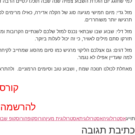
למי שחוגג יום הולדת השבוע צפויה שנה שבה תוכלו לסיים הרבה
מזל גדי: מיום חמישי מגיעה סוג של הקלה אדירה, כאילו מרימים ל
תרגישו יותר משוחררים.
מזל דלי: שבוע שבו שבתאי נכנס למזל שלכם לשנתיים הקרובות ומב
תזרקו סתם מילים לאוויר, כי זה יכול לעלות ביוקר.
מזל דגים: גם אצלכם הליקוי מרגיש כמו סיום מהסוג שמחייב לקיח
למה שעדיין אפילו לא נגמר.
מאחלת לכולנו חנוכה שמח , ושבוע טוב וסיומים הרמוניים. ולהתרא
קורס 
להרשמה פנו למע
תוייג
אסטרולוגיה
אסטרולוגית
אסטרולוגית מעין
הורוסקופ
הורוסקופ שבוע
כתיבת תגובה