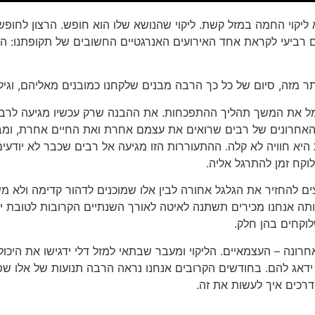
ליקוי החמה במזל קשת. ליקוי שהנושא שלו הוא חופש. הרצון לחופש,
ום רביעי לקראת אחד האירועים האנרגטיים החשובים של תקופתנו: ה
, מסמל את המשך תהליך ההתפכחות. את ההבנה שרק עכשיו מגיעה לרבי
ת האחרונים של רבים שרואים את עצמם אחרת ואת החיים אחרת, ומ
יא חוויה לא קלה. ההתעוררות הזו מגיעה אל רבים שכבר לא יודעי
קח זמן להתרגל אליה.
רוצים להחזיר את הגלגל אחורה לבין אלו שמוכנים לדהור קדימה ולא 
שאותה אנחנו מכירים תשתנה לאיטה לאורך השנתיים הקרובות לטובת י
לוקחים בהן חלק.
חרונה – העצמאיים. הליקוי ומעבר שבתאי למזל דלי ידגישו את היכול
ג להם. בחודשים הקרובים אנחנו נראה הרבה תנועות של אלו שפשו
רכים איך לעשות את זה.