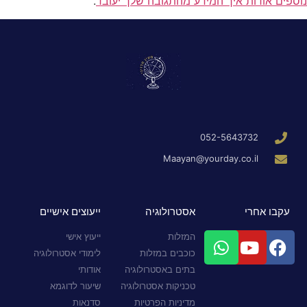
נוספים אודות איך המידע מהתגובה שלך יעובד
.
052-5643732
Maayan@yourday.co.il
עקבו אחרי
אסטרולוגיה
ייעוצים אישיים
המזלות
ייעוץ אישי
כוכבים במזלות
לימודי אסטרולוגיה
בתים באסטרולוגיה
אודותי
טכניקות אסטרולוגיה
שיעור לדוגמא
מדיניות הפרטיות
סדנאות