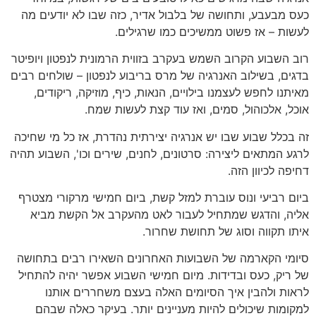
כעס מבעבע, ותחושה של בלבול אדיר, כזה שבו לא יודעים מה
לעשות – אז פשוט ממשיכים כמו שרגילים.
רוב השבוע הקרוב השמש בעקרב בזווית הרמונית לנפטון ויופיטר
בדגים, בשילוב האנרגיה של מרס בריבוע לנפטון – שולחים רבים
מאיתנו לחפש לעצמנו בילויים, הנאות, כיף, מוזיקה, ריקודים,
אוכל, אלכוהול, סמים, ואז עוד קצת לעשות שמח.
זה בכלל שבוע שבו יש אנרגיה יצירתית נהדרת, אז כל מי שחיכה
לרגע המתאים ליצירה: סרטונים, לחנים, שירים וכו', השבוע תהיה
דחיפה לכיוון הזה.
ביום רביעי ונוס עוברת למזל קשת, ביום חמישי מרקורי מצטרף
אליה, והדגש שמתחיל לעבור לאט מהעקרב אל הקשת מביא
איתו תקווה וסוג של תחושת שחרור.
סיומי הקארמה של השבועות האחרונים השאירו רבים בתחושה
של ריק, כעס ובדידות. מיום חמישי השבוע אפשר יהיה להתחיל
לראות ולהבין איך הסיומים האלה בעצם משחררים אותנו
למקומות שיכולים להיות מעניינים יותר. בעיקר כאלה שבהם