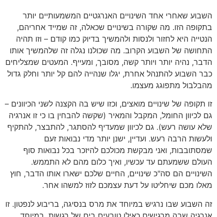
השבוע שאחרי אחד השינויים האנרגטיים המשמעותיים יותר
בתקופה הזו. מה שקורה בשינויים שכאלה, זה שמייד אחריהם,
הנטייה היא לחזור ולנסות ולהמשיך בדיוק כמו קודם – וזו תהיה
התחושה של השבוע הקרוב. מה שכולנו נגלה זה שלהמשיך אותו
הדבר, נהיה יותר ויותר קשה, מסובך, ומעייף. המעטים שמצליחים
כבר השבוע להתנהל אחרת, יגלו שנהייה להם קל יותר וחלק גדול
מהבלבול מתפוגג מעצמו.
זו תקופה של שינויים מואצים, וכזו שיש בה הקצנה לשני הכיוונים –
גם לכיוון החומל, המקבל והמאיר (שקשה להבחין בו כי זו אנרגיה
שלא עושה רעש). גם לכיוון שמעדיף להסתגר, להתבצר, להתקיף
ולעשות הרבה רעש. ועדיין, ישנן יותר מדי נבואות זעם
שמסתובבות, ואני מבקשת מכולכם להיזכר בכל נבואות סוף
העולם ששמעתם עד עכשיו, ואיך כלום מהם לא התממש.
השינויים הם סה"כ שינויים, החיים שלכם ישארו אותו הדבר, חוץ
מאלו מכם שיחליטו על דעת עצמכם לזוז למשהו אחר.
זה השבוע שבו נרגיש במיוחד את מרס בנסיגה, בריבוע לנפטון. זו
אנרגיה שבה מרגישים כאילו טובעים בים של רגשות, במיוחד