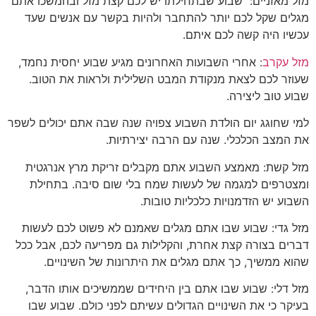
מזל מאזניים: שבוע שבתחילתו יש לכם קצת מזל ובהמשכו אתם
מגלים שקל לכם יותר להתחבר ולהיות בקשר עם אנשים שעד
עכשיו היה קשה לכם איתם.
מזל עקרב
: אחרי השבועות האחרונים מגיע שבוע יחסית נחמד,
שעוזר לכם לצאת מנקודת המבט השלילית ולראות את הטוב.
שבוע טוב ליצירה.
למי שחוגג יום הולדת השבוע צפויה שנה שבה אתם יכולים לשפר
את המצב הכלכלי. שנה עם הרבה יצירתיות.
מזל קשת: מאמצע השבוע אתם מקבלים זריקת מרץ אנרגטית
ומצטרפים למגמה של לעשות שמח בלי שום סיבה. בתחילת
השבוע יש הזדמנויות כלכליות טובות.
מזל גדי: שבוע שבו אתם מגלים שאמנם לא פשוט לכם לעשות
דברים בצורה קצת אחרת, והקלילות גם מפריעה לכם, אבל ככל
שהוא ממשיך, כך אתם מגלים את היתרונות של השינויים.
מזל דלי: שבוע שבו אתם בין היחידים שממשיכים אותו הדבר,
בעיקר כי את השינויים הגדולים עשיתם לפני כולם. שבוע שבו