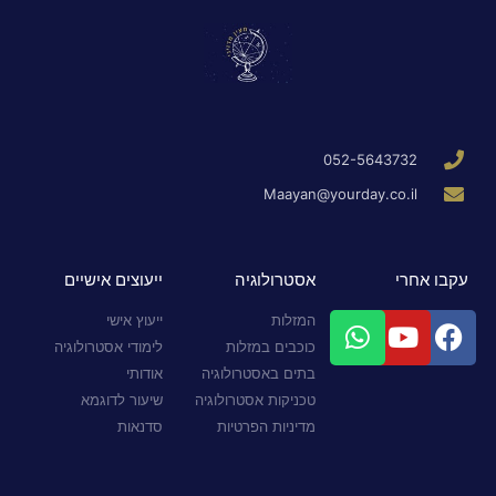
052-5643732
Maayan@yourday.co.il
עקבו אחרי
אסטרולוגיה
ייעוצים אישיים
המזלות
ייעוץ אישי
כוכבים במזלות
לימודי אסטרולוגיה
בתים באסטרולוגיה
אודותי
טכניקות אסטרולוגיה
שיעור לדוגמא
מדיניות הפרטיות
סדנאות