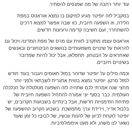
עוד יותר רחבה של מה שמנסים להסתיר.
במקביל לזה יופיטר מגיע למיקום בו נמצא אוראנוס במפת
הלידה, וזו השפעה חיובית, כזו שבה אפשר למצוא דרכים
להשתחרר, ועם חשיבה קדימה ורעיונות חדשים.
אוראנוס עצמו מתקרב לזווית עם מרס של מפת המדינה ויכול גם
להראות על שינויים משמעותיים בנושאים הביטחוניים ובאנשים
שאחראים על הבטחון. תתפלאו, אבל יכול להיות שמדובר
בשינויים חיוביים.
וכמה מילים על יופיטר שדוהר במזל תאומים ויעבור בעוד חודש
למזל סרטן. יופיטר נמצא בזווית אתגרית לשבתאי ולפני יותר
מחצי שנה אמרתי לכם שתהיה לזה השפעה מטלטלת על הכלכלה
העולמית. כבר בסוף יוני אמורה להתחיל השפעה חיובית של
פתיחת הזדמנויות חדשות, אבל בינתיים בשבועות הקרובים, יש
בלבול אדיר, וירידת ערך מתמשכת. בשבוע הקרוב ההשפעה של
יופיטר לוקחת לכיוון של להנות עכשיו, של לבזבז כל זמן שעוד
נשאר לנו משהו, ולא מעט אימפולסיביות.