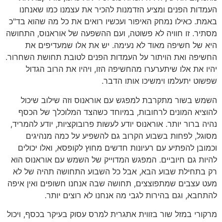
העמדות הפנים ומציע הזדמנות להכיר את עצמנו כמו שאנחנו
באמת. כאילו נמחק האיפור ועכשיו רואים את כל מה שהוא בד"כ
מסתיר. זו חוויה לא פשוטה, ועם ההשפעה של אוראנוס, התחושה
היא של חשיפה מאוד לא נעימה. יש את אלו שמעדיפים את
החשיפה ואת הויתור על העמדות הפנים לטובת תחושת השחרור.
יהיו את אלו שיתערערו מהחשיפה הזו, ויהיו את הרוב הגדול
שפשוט יתעלמו וימשיכו אותו הדבר.
השמש בשור מתקרבת למפגש עם אוראנוס וזה שילוב שיכול
להוציא המונים לרחובות, במיוחד כשהצד המלוכלך של הכסף
נהיה ברור יותר. אוראנוס יודע לעשות פרובוקציות, יודע להמריד,
מסוגל, לפחות בשבוע הקרוב גם להשפיע על כמה מנהיגים
וכמובן להפתיע עם רעיונות חדשים מחוץ לקופסא, ואלו יכולים
להיות גם חיוביים. המפגש המדוייק של השמש עם אוראנוס הוא
רק בתחילת שבוע הבא, אבל כל השבוע התחושה תהיה של לא
מעט עצבים שמתפוצצים, תחושה שבה אנחנו חשופים ואין איפה
להתחבא, וגם בהירות לגבי מה אנחנו לא רוצים יותר.
מרקורי במזל שור בזווית אתגרית למרס עסוק בעיקר בכסף, ויכול