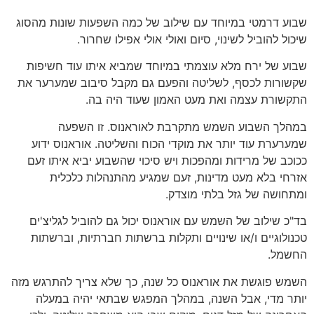
שבוע דרמטי במיוחד עם שילוב של כמה השפעות שונות מהסוג
שיכול להוביל לשינוי, סיום ואולי אולי אפילו שחרור.
שבוע של ירח מלא עוצמתי במיוחד שמביא איתו עוד חשיפות
שקשורות לכסף, לשליטה והפעם גם מקבל סיבוב שמערער את
התקשורת עצמה ואת מעט האמון שעוד היה בה.
במהלך השבוע השמש מתקרבת לאוראנוס. זו השפעה
שמערערת עוד יותר את מוקדי הכוח והשליטה. אוראנוס ידוע
ככוכב של מרידות ומהפכות ויש סיכוי שהשבוע יביא איתו זעם
אזרחי בלא מעט מדינות, זעם שמגיע מהתנהלות כלכלית
ומתחושה של גזל בלתי מוצדק.
בד"כ שילוב של השמש עם אוראנוס יכול גם להוביל לגליצ'ים
טכנולוגיים ו/או שינויים ותקלות ברשתות חברתיות, וברשתות
החשמל.
השמש פוגשת את אוראנוס כל שנה, כך שלא צריך להתרגש מזה
יותר מדי, אבל השנה, במהלך המפגש שבתאי יהיה במעלה