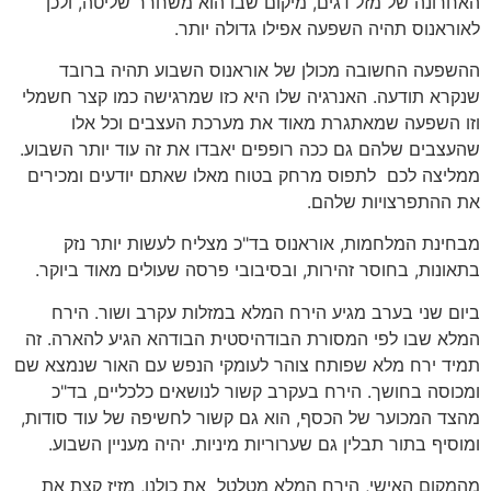
האחרונה של מזל דגים, מיקום שבו הוא משחרר שליטה, ולכן
לאוראנוס תהיה השפעה אפילו גדולה יותר.
ההשפעה החשובה מכולן של אוראנוס השבוע תהיה ברובד
שנקרא תודעה. האנרגיה שלו היא כזו שמרגישה כמו קצר חשמלי
וזו השפעה שמאתגרת מאוד את מערכת העצבים וכל אלו
שהעצבים שלהם גם ככה רופפים יאבדו את זה עוד יותר השבוע.
ממליצה לכם לתפוס מרחק בטוח מאלו שאתם יודעים ומכירים
את ההתפרצויות שלהם.
מבחינת המלחמות, אוראנוס בד"כ מצליח לעשות יותר נזק
בתאונות, בחוסר זהירות, ובסיבובי פרסה שעולים מאוד ביוקר.
ביום שני בערב מגיע הירח המלא במזלות עקרב ושור. הירח
המלא שבו לפי המסורת הבודהיסטית הבודהא הגיע להארה. זה
תמיד ירח מלא שפותח צוהר לעומקי הנפש עם האור שנמצא שם
ומכוסה בחושך. הירח בעקרב קשור לנושאים כלכליים, בד"כ
מהצד המכוער של הכסף, הוא גם קשור לחשיפה של עוד סודות,
ומוסיף בתור תבלין גם שערוריות מיניות. יהיה מעניין השבוע.
מהמקום האישי, הירח המלא מטלטל את כולנו, מזיז קצת את