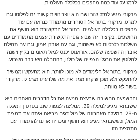
לרמז על עוד כמה מהפכים בכלכלה העולמית.
מרקורי מגיע למזל שור ושם הוא יוצר זוויות קשות גם לפלוטו וגם
למרס. מרקורי בתור אל הסוחרים מתמודד כנראה עם עוד
מהפכים בכלכלה העולמית. בתור אל התקשורת הוא חושף את
החושפים. בקיצור, זה שבוע גופי התקשורת עצמם מתמודדים עם
השלכות כלכליות לא פשוטות, וגם עם אובדן אמון, וגם עם תחילת
אובדן ההשפעה שלהם. אוראנוס יכנס למזל תאומים בקיץ וישנה
לחלוטין את הרגלי הצפייה של כולנו, ההתחלה היא כבר השבוע.
מרקורי בתור אל הלימודים לא מוכן לוותר, הוא מתעקש וממשיך
להתעקש ולא מוכן שיקחו ממנו את מה שלדעתו מגיע לו. מרקורי
בשור לא מוותר.
וההשפעה החשובה שבעצם מניעה את כל הדברים האחרים היא
ששבתאי מגיע למעלה 29. ממליצה לצפות שוב בסרטון המעלה
ה-29. המעלה האחרונה של מזל דגים מביאה איתה את תמצית
המזל, וכששבתאי מגיע הוא חושף ומכריח אותנו להתמודד עם
התמצית הזו.