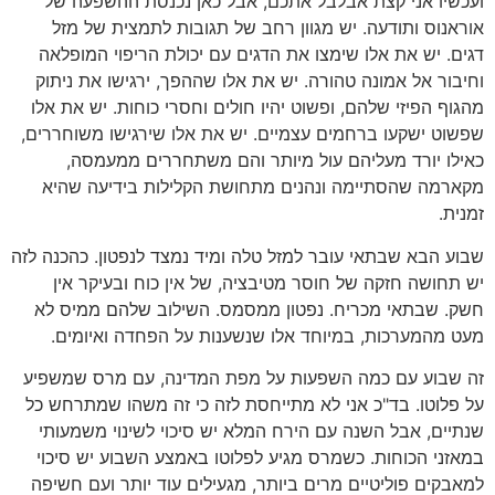
ועכשיו אני קצת אבלבל אתכם, אבל כאן נכנסת ההשפעה של
אוראנוס ותודעה. יש מגוון רחב של תגובות לתמצית של מזל
דגים. יש את אלו שימצו את הדגים עם יכולת הריפוי המופלאה
וחיבור אל אמונה טהורה. יש את אלו שההפך, ירגישו את ניתוק
מהגוף הפיזי שלהם, ופשוט יהיו חולים וחסרי כוחות. יש את אלו
שפשוט ישקעו ברחמים עצמיים. יש את אלו שירגישו משוחררים,
כאילו יורד מעליהם עול מיותר והם משתחררים ממעמסה,
מקארמה שהסתיימה ונהנים מתחושת הקלילות בידיעה שהיא
זמנית.
שבוע הבא שבתאי עובר למזל טלה ומיד נמצד לנפטון. כהכנה לזה
יש תחושה חזקה של חוסר מטיבציה, של אין כוח ובעיקר אין
חשק. שבתאי מכריח. נפטון ממסמס. השילוב שלהם ממיס לא
מעט מהמערכות, במיוחד אלו שנשענות על הפחדה ואיומים.
זה שבוע עם כמה השפעות על מפת המדינה, עם מרס שמשפיע
על פלוטו. בד"כ אני לא מתייחסת לזה כי זה משהו שמתרחש כל
שנתיים, אבל השנה עם הירח המלא יש סיכוי לשינוי משמעותי
במאזני הכוחות. כשמרס מגיע לפלוטו באמצע השבוע יש סיכוי
למאבקים פוליטיים מרים ביותר, מגעילים עוד יותר ועם חשיפה