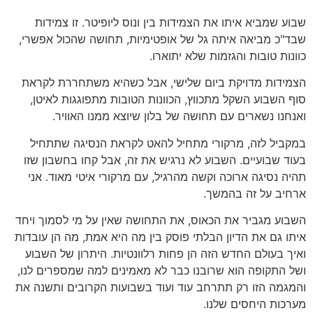
שבוע שמביא איתו את הצמידות בין ונוס ליופיטר. זו צמידות
שבד"כ מביאה איתה גל של אופטימיות, תחושה שהכול אפשרי,
כוונות טובות והגזמות שלא יתוארו.
הצמידות מדויקת ביום שלישי, אבל כשהיא משתחררת לקראת
סוף השבוע השקל מתכווץ, הכוונות הטובות מתפוגגות לאיטן,
ואנחנו נשארים עם תחושה של בלון שיוצא ממנו האוויר.
במקביל לזה, מרקורי מתחיל להאט לקראת הנסיגה שתתחיל
בעוד שבועיים. השבוע לא נרגיש את זה, אבל קחו בחשבון שזו
תהיה נסיגה ארוכה וקשה מהרגיל, עם מרקורי איטי מאוד. אני
ארחיב על זה בהמשך.
השבוע מגביר את הכאוס, את התחושה שאין על מי לסמוך ויחד
איתו גם את הדיון הבלתי פוסק בין מה היא אמת, מה הן עובדות
ואיך בעולם החדש הזה הן פחות רלוונטיות. היתרון של השבוע
ושל התקופה הוא שרובנו כבר לא מאמינים למה שמספרים לנו,
והמגמה הזו רק תתרחב עוד ועוד בשבועות הקרובים ותשנה את
מערכות היחסים שלנו.