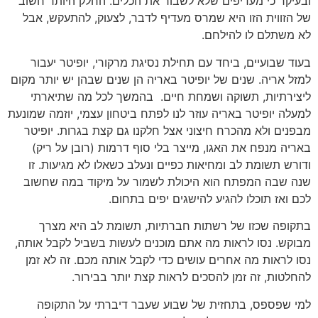
ובעיקר כי מעדיפים שלא לשבור את הכלים. החלק היותר חשוב
של הזווית הזו היא שמרס מעדיף לדבר, לצעוק, להתעקש, אבל
לא משתלם לו להילחם.
בעוד שבועיים, ביחד עם תחילת נסיגת מרקורי, יופיטר יעבור
למזל אריה. שנים של יופיטר באריה הן שנים שבהן יש יותר מקום
ליצירתיות, תשוקה ושמחת חיים. בהמשך לכל מה שתיארתי
למעלה יופיטר באריה עוזר לנו לפתח ביטחון עצמי, יוזמה שמונעת
מבפנים ולא מהכרח חיצוני אצל חלקנו גם קצת בגרות. יופיטר
באריה מנפח את האגו, מייצר בלי סוף דרמות (רובן על ריק)
ודורש תשומת לב ומחיאות כפיים ונעלב כשאלו לא מגיעות. זו
שנה שבה המפתח הוא היכולת לשמור על מיקוד במה שחשוב
לכם ואז תוכלו להגיע להישגים יפים בתחום.
בתקופה שכזו של רשתות חברתיות, תשומת לב היא מצרך
מבוקש. נסו לראות מה אתם מוכנים לעשות בשביל לקבל אותה,
נסו לראות מה אחרים עושים כדי לקבל אותה מכם. זה לא זמן
להחלטות, זה זמן להסכים לראות קצת יותר בבירור.
למי שפספס, בתחזית של שבוע שעבר דיברתי על התקופה