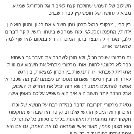
השילוב של השמש שהולכת קצת לאיבוד וגל הכדורגל שמגיע
מביא לתחושה של חופש קיץ כבר השבוע.
בין לבין, מרקורי במזל סרטן נותן השבוע את הטון. והטון הוא טון
ילדותי, מתפנק ונוסטלגי, כזה שמחפש ביטחון רגשי, לוקח דברים
ללב, ומעדיף להתבצר בתוך המוכר והידוע במקום להיחשף למה
שמערער אותו.
זה מרקורי שזוכר הכול, ולא מוכן לשחרר את העבר גם כשהוא
כבר לא רלוונטי להווה. אותו מרקורי מתחיל את השבוע עם זווית
אתגרית לשבתאי. זו התנגשות בין זיכרון למציאות, בין רגש
לאחריות ובין הסיפור שאנחנו מספרים לעצמנו לבין מה שכבר אי
אפשר להתעלם ממנו. הנושא הזה יוביל את החדשות השבוע,
אבל הרבה יותר חשוב הוא איך הוא משפיע עליכם באופן אישי.
נסיגת מרקורי הקרובה תדבר במידה רבה על הנושא של זכרון.
הזיכרון הוא המטען הרגשי שלנו ובתקופה הזו שבה יש מתקפות
תקשורתיות מתוזמרות ומאורגנות בלתי פוסקות, כל שנותר לנו
הוא מצפן פנימי, מאוד אישי שמראה לנו את האמת, גם אם היא
אמת שמתווכחים עליה בלי סוף.