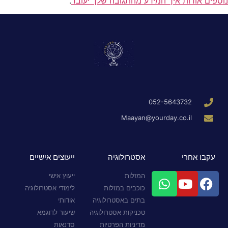
נוספים אודות איך המידע מהתגובה שלך יעובד
.
052-5643732
Maayan@yourday.co.il
עקבו אחרי
אסטרולוגיה
ייעוצים אישיים
המזלות
ייעוץ אישי
כוכבים במזלות
לימודי אסטרולוגיה
בתים באסטרולוגיה
אודותי
טכניקות אסטרולוגיה
שיעור לדוגמא
מדיניות הפרטיות
סדנאות