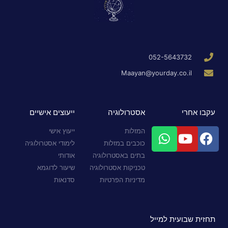
052-5643732
Maayan@yourday.co.il
עקבו אחרי
אסטרולוגיה
ייעוצים אישיים
המזלות
ייעוץ אישי
כוכבים במזלות
לימודי אסטרולוגיה
בתים באסטרולוגיה
אודותי
טכניקות אסטרולוגיה
שיעור לדוגמא
מדיניות הפרטיות
סדנאות
תחזית שבועית למייל