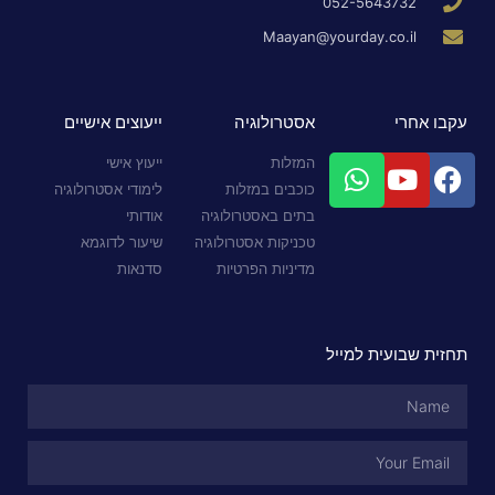
052-5643732
Maayan@yourday.co.il
עקבו אחרי
אסטרולוגיה
ייעוצים אישיים
המזלות
ייעוץ אישי
כוכבים במזלות
לימודי אסטרולוגיה
בתים באסטרולוגיה
אודותי
טכניקות אסטרולוגיה
שיעור לדוגמא
מדיניות הפרטיות
סדנאות
תחזית שבועית למייל