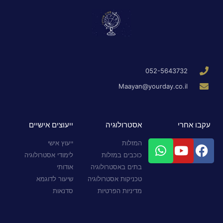
052-5643732
Maayan@yourday.co.il
עקבו אחרי
אסטרולוגיה
ייעוצים אישיים
המזלות
ייעוץ אישי
כוכבים במזלות
לימודי אסטרולוגיה
בתים באסטרולוגיה
אודותי
טכניקות אסטרולוגיה
שיעור לדוגמא
מדיניות הפרטיות
סדנאות