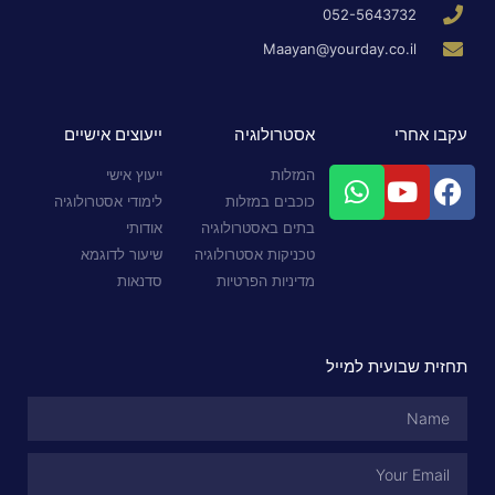
052-5643732
Maayan@yourday.co.il
עקבו אחרי
אסטרולוגיה
ייעוצים אישיים
המזלות
ייעוץ אישי
כוכבים במזלות
לימודי אסטרולוגיה
בתים באסטרולוגיה
אודותי
טכניקות אסטרולוגיה
שיעור לדוגמא
מדיניות הפרטיות
סדנאות
תחזית שבועית למייל