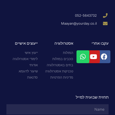
052-5643732
Maayan@yourday.co.il
עקבו אחרי
אסטרולוגיה
ייעוצים אישיים
המזלות
ייעוץ אישי
כוכבים במזלות
לימודי אסטרולוגיה
בתים באסטרולוגיה
אודותי
טכניקות אסטרולוגיה
שיעור לדוגמא
מדיניות הפרטיות
סדנאות
תחזית שבועית למייל