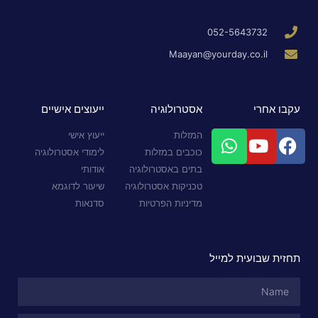
052-5643732
Maayan@yourday.co.il
עקבו אחרי
אסטרולוגיה
ייעוצים אישיים
המזלות
ייעוץ אישי
כוכבים במזלות
לימודי אסטרולוגיה
בתים באסטרולוגיה
אודותי
טכניקות אסטרולוגיה
שיעור לדוגמא
מדיניות הפרטיות
סדנאות
תחזית שבועית למייל