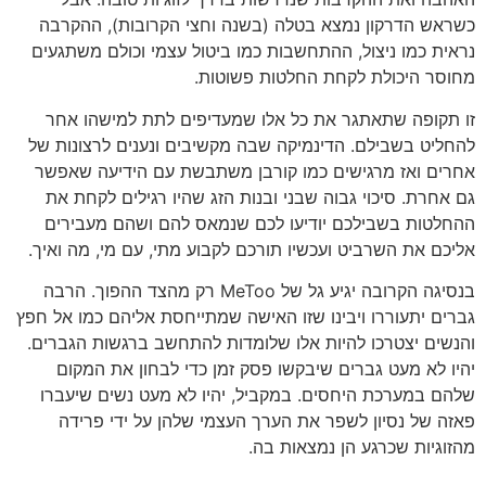
כשראש הדרקון נמצא בטלה (בשנה וחצי הקרובות), ההקרבה
נראית כמו ניצול, ההתחשבות כמו ביטול עצמי וכולם משתגעים
מחוסר היכולת לקחת החלטות פשוטות.
זו תקופה שתאתגר את כל אלו שמעדיפים לתת למישהו אחר
להחליט בשבילם. הדינמיקה שבה מקשיבים ונענים לרצונות של
אחרים ואז מרגישים כמו קורבן משתבשת עם הידיעה שאפשר
גם אחרת. סיכוי גבוה שבני ובנות הזג שהיו רגילים לקחת את
ההחלטות בשבילכם יודיעו לכם שנמאס להם ושהם מעבירים
אליכם את השרביט ועכשיו תורכם לקבוע מתי, עם מי, מה ואיך.
בנסיגה הקרובה יגיע גל של MeToo רק מהצד ההפוך. הרבה
גברים יתעוררו ויבינו שזו האישה שמתייחסת אליהם כמו אל חפץ
והנשים יצטרכו להיות אלו שלומדות להתחשב ברגשות הגברים.
יהיו לא מעט גברים שיבקשו פסק זמן כדי לבחון את המקום
שלהם במערכת היחסים. במקביל, יהיו לא מעט נשים שיעברו
פאזה של נסיון לשפר את הערך העצמי שלהן על ידי פרידה
מהזוגיות שכרגע הן נמצאות בה.