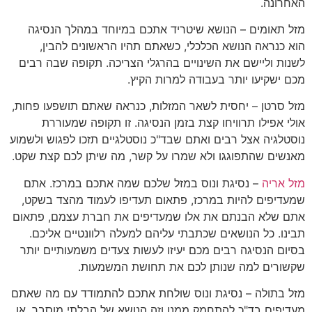
האחרונה.
מזל תאומים – הנושא שיטריד אתכם במיוחד במהלך הנסיגה
הוא כנראה הנושא הכלכלי, כשאתם תהיו הראשונים להבין,
לשנות וליישם את השינויים בהרגלי הצריכה. תקופה שבה רבים
מכם ישקיעו יותר בעבודה למרות הקיץ.
מזל סרטן – יחסית לשאר המזלות, כנראה שאתם תושפעו פחות,
אולי אפילו תרוויחו קצת בזמן הנסיגה. זו תקופה שמעוררת
נוסטלגיה אצל רבים ואתם שבד"כ נוסטלגיים תזכו לפגוש ולשמוע
מאנשים שהתפוגגו ולא שמרו על קשר, מה שיתן לכם קצת שקט.
מזל אריה
– נסיגת ונוס במזל שלכם שמה אתכם במרכז. אתם
שמעדיפים להיות במרכז, פתאום תעדיפו לעמוד מהצד בשקט,
אתם שלא הבנתם את אלו שמעדיפים את חברת עצמם, פתאום
תבינו. כל הנושאים שכתבתי עליהם למעלה רלוונטיים אליכם.
בסיום הנסיגה רבים מכם יעיזו לעשות צעדים משמעותיים יותר
שקשורים למה שנותן לכם את תחושת המשמעות.
מזל בתולה – נסיגת ונוס שולחת אתכם להתמודד עם מה שאתם
מעדיפים בד"כ להתחמק ממנו וזה הנושא של הבלתי מוסבר, או