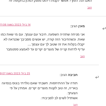
האם הכל הפוך? אפשר לקנות ריהוט מפנק לסלון בתקופה זו?
הגב
14 ביולי 2023 בשעה 11:06
מעין
הגיב:
אני מניחה שתהיה השפעה. חיבור עם עצמך. עם מי שאת כמו
שאת. וכשהחיבור הזה קורה, יש אנשים מסביבך שכנראה לא
יקבלו בקלות את זה שטוב לך עם עצמך….
עדיף לדחות קנייה של מוצרים יקרים עד לאמצע ספטמבר
הגב
25 ביולי 2023 בשעה 9:07
חביבה
הגיב:
תודה על ההתיחסות. חשבתי שאם נולדתי בונוס בנסיגה
באריה, זה טוב לקנות מוצרים יקרים. אמתין על פי
הצעתך.
אשתדל לשים לב לסביבתי.
הגב