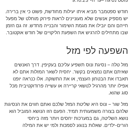
פוסט נסיגה –עד ה- 9.10.23
חודש ספטמבר מביא איתו יעילות מחודשת, פשוט כי אין ברירה.
יש מספיק אנשים שלא מעוניינים לראות פירוק מוחלט של מפעל
חייהם והם יובילו את מגמת השימור והבנייה מחדש. זה גם הזמן
שבו מתחילים להרגיש את השפעת הליקויים של חודש אוקטובר.
השפעה לפי מזל
מזל טלה – נסיגת ונוס תשפיע עליכם בעקיפין. דרך האנשים
שאיתם אתם נמצאים בקשר. יחסית לשאר המזלות אתם לא
תאבדו את הבטחון העצמי, או את התשוקה. אלו כנראה יופנו
אפילו יותר מהרגיל לנושאי קריירה או עשייה פרודוקטיבית מכל
סוג שהוא.
מזל שור – ונוס היא שליטת המזל שלכם ואתם חווים את הנסיגות
שלהם בצורה משמעותית תמיד. הפעם הזו הנושא המוביל הוא
נושא השליטה, גם במערכות יחסים ויותר מזה ביחסי
הורים-ילדים. שאלות בנוגע לסמכות ולמי יש את המילה