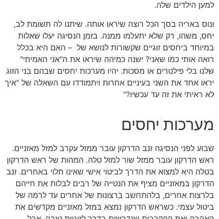
למען הילדים שלה.
ונוס באריה בסך הכל רוצה שיראו אותה. שיתנו לה תשומת לב,
יחס, משהו, רק שלא יתעלמו ממנה. בזמן הנסיגה יעלו שאלות
במיוחד ביחסים זוגיים שקשורות לנושא של – האם היא בכלל
רואה אותי כמו שאני? ישנה כמיהה שיראו את ה"אני האמיתי"
שלנו בלי פילטרים או מסכות. יהיו מערכות יחסים שבהם בני הזוג
יראו אחד את השני בעיניים אחרות ויתמודדו עם השאלה של "איך
לא ראיתי את זה עד עכשיו?"
מערכות יחסים
שבוע לפני הנסיגה זנב הדרקון עובר ממזל עקרב למזל מאזניים.
ראש הדרקון עובר ממזל שור למזל טלה. המהות של ראש הדרקון
בטלה היא למצוא את הדרך לביטוי אישי שאינו תלוי באחרים. זנב
הדרקון במאזניים מציף את הנטייה של רבים לבלות את חייהם
בלרצות אחרים, בלהתחשב ברצונות של אחרים עד לרמה של
ביטול עצמי. כשראש הדרקון נמצא במזל מאזניים מקדשים את
האהבה ואת ההקרבות שנדרשות בדרך לזוגיות טובה. אבל