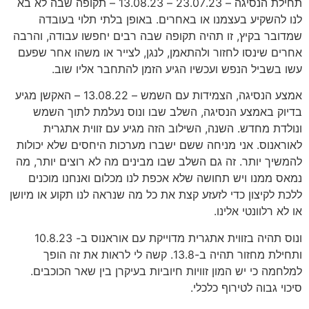
תחילת הנסיגה – 23.07.23 – 13.08.23 – תקופה שבה לא בא
לנו להשקיע בעצמנו או באחרים. באופן בלתי תלוי בעובדה
שמדובר בקיץ, זו תהיה תקופה שבה רבים יחפשו עבודה, והרבה
אחרים שינסו לחזור ולהתאמן, לנגן, לצייר או משהו אחר שפעם
עשו בשביל הנפש ועכשיו הגיע הזמן להתחבר אליו שוב.
אמצע הנסיגה, הצמידות עם השמש – 13.08.22 – האקשן מגיע
בדיוק באמצע הנסיגה, השלב שבו ונוס נעלמת לתוך השמש
ונולדת מחדש. השנה, השילוב הזה מגיע עם זווית אתגרית
לאוראנוס. אני מניחה ששם ישברו מערכות היחסים שלא יכולות
להמשיך יותר. זה גם השלב שבו מבינים מה לא רוצים יותר, מה
נמאס ממנו ויש תחושה שלא אכפת לנו מכלום ואנחנו מוכנים
ללכת לקיצון כדי לזעזע קצת את כל מה שנראה לנו תקוע או מיושן
או לא רלוונטי אלינו.
ונוס תהיה בזווית אתגרית מדוייקת עם אוראנוס ב- 10.8.23
ותחילת מחזור תהיה ב-13.8. קשה לי לראות את זה הופך
למלחמה כי יש המון זוויות חיוביות בעיקרן בין שאר הכוכבים.
סיכוי גבוה לטירוף כלכלי.