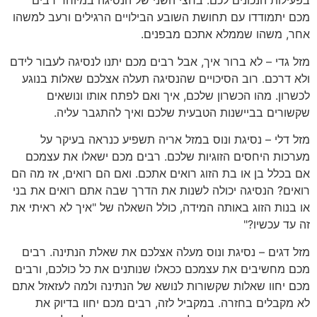
בפעילות הנכונים לכם. בחצי השני של הנסיגה במיוחד רבים
מכם יתמודדו עם תחושת השובע הבילויים הרגילים ורעב למשהו
אחר, משהו שממלא אתכם מבפנים.
מזל גדי – לא ברור איך, אבל רבים מכם יתנו לנסיגה לעבור לידם
ולא דרכם. רוב הסיכויים שהנסיגה תעלה אצלכם שאלות בנוגע
לכשרון. מהו הכשרון שלכם, איך ואם לפתח אותו ונושאים
שקשורים בביישנות הטבעית שלכם ואיך להתגבר עליה.
מזל דלי – נסיגת ונוס במזל אריה תשפיע כנראה בעיקר על
מערכות היחסים הזוגיות שלכם. רבים מכם ישאלו את עצמכם
אם בכלל בן או בת הזוג רואים אתכם. ואם הם רואים, אז מה הם
רואים? הנסיגה יכולה לשנות את הדרך שבה אתם רואים את בני
או בנות הזוג באותה המידה, כולל השאלה של "איך לא ראיתי את
זה עד עכשיו?"
מזל דגים – נסיגת ונוס מעלה אצלכם את שאלת הנתינה. רבים
מכם מחשיבים את עצמכם ככאלו שנותנים את כל כולכם, ורבים
מכם יחוו שאלות שקשורות לנושא של הנתינה ולמה לעזאזל אתם
לא מקבלים בחזרה. במקביל לזה, רבים מכם יחוו בדיוק את