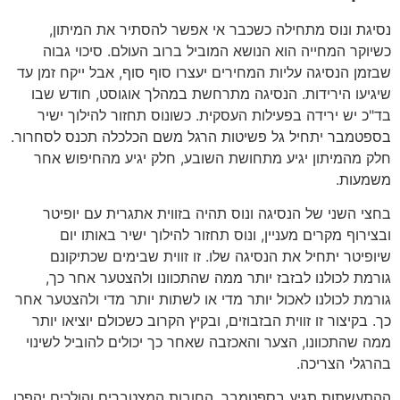
נסיגת ונוס מתחילה כשכבר אי אפשר להסתיר את המיתון,
כשיוקר המחייה הוא הנושא המוביל ברוב העולם. סיכוי גבוה
שבזמן הנסיגה עליות המחירים יעצרו סוף סוף, אבל ייקח זמן עד
שיגיעו הירידות. הנסיגה מתרחשת במהלך אוגוסט, חודש שבו
בד"כ יש ירידה בפעילות העסקית. כשונוס תחזור להילוך ישיר
בספטמבר יתחיל גל פשיטות הרגל משם הכלכלה תכנס לסחרור.
חלק מהמיתון יגיע מתחושת השובע, חלק יגיע מהחיפוש אחר
משמעות.
בחצי השני של הנסיגה ונוס תהיה בזווית אתגרית עם יופיטר
ובצירוף מקרים מעניין, ונוס תחזור להילוך ישיר באותו יום
שיופיטר יתחיל את הנסיגה שלו. זו זווית שבימים שכתיקונם
גורמת לכולנו לבזבז יותר ממה שהתכוונו ולהצטער אחר כך,
גורמת לכולנו לאכול יותר מדי או לשתות יותר מדי ולהצטער אחר
כך. בקיצור זו זווית הבזבוזים, ובקיץ הקרוב כשכולם יוציאו יותר
ממה שהתכוונו, הצער והאכזבה שאחר כך יכולים להוביל לשינוי
בהרגלי הצריכה.
ההתעשתות תגיע בספטמבר. החובות המצטברים והולכים יהפכו