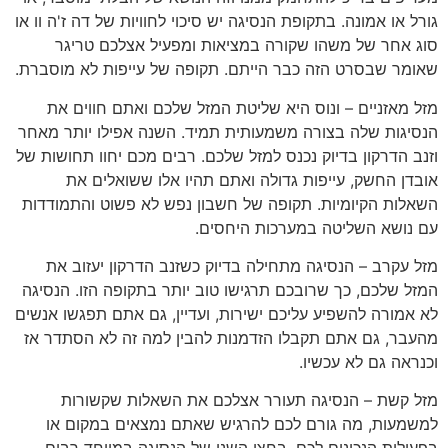
גורל או אמונה. בתקופת הנסיגה יש סיכוי לחוויות של דה ז'ה וו או
סוג אחר של משהו שקורה במציאות ומפעיל אצלכם טריגר
שאומר שבסרט הזה כבר הייתם. תקופה של עייפות לא מוסברת.
מזל מאזניים – ונוס היא שליטת המזל שלכם ואתם חווים את
הנסיגות שלה בצורה משמעותית תמיד. השנה אפילו יותר מאחר
וזנב הדרקון בדיוק נכנס למזל שלכם. רבים מכם יחוו תחושות של
אובדן החשק, עייפות גדולה ואתם תהיו אלו ששואלים את
השאלות הקיומיות. תקופה של חשבון נפש לא פשוט והתמודדות
עם נושא השליטה במערכות היחסים.
מזל עקרב – הנסיגה מתחילה בדיוק כשזנב הדרקון יעזוב את
המזל שלכם, כך שרובכם תרגישו טוב יותר בתקופה הזו. הנסיגה
לא אמורה להשפיע עליכם ישירות, ועדיין, גם אתם תפגשו אנשים
מהעבר, גם אתם תקבלו הזדמנות להבין למה זה לא הסתדר אז
וכנראה גם לא עכשיו.
מזל קשת – הנסיגה תעורר אצלכם את השאלות שקשורות
למשמעות, מה גורם לכם להרגיש שאתם נמצאים במקום או