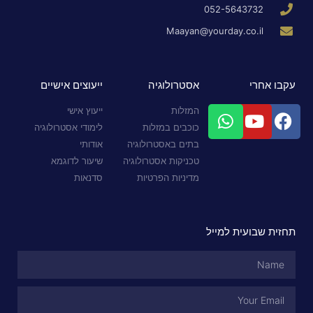
052-5643732
Maayan@yourday.co.il
עקבו אחרי
אסטרולוגיה
ייעוצים אישיים
המזלות
ייעוץ אישי
כוכבים במזלות
לימודי אסטרולוגיה
בתים באסטרולוגיה
אודותי
טכניקות אסטרולוגיה
שיעור לדוגמא
מדיניות הפרטיות
סדנאות
תחזית שבועית למייל