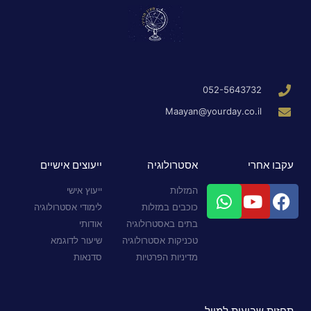
052-5643732
Maayan@yourday.co.il
עקבו אחרי
אסטרולוגיה
ייעוצים אישיים
המזלות
ייעוץ אישי
כוכבים במזלות
לימודי אסטרולוגיה
בתים באסטרולוגיה
אודותי
טכניקות אסטרולוגיה
שיעור לדוגמא
מדיניות הפרטיות
סדנאות
תחזית שבועית למייל