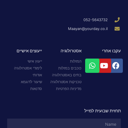
052-5643732
Maayan@yourday.co.il
עקבו אחרי
אסטרולוגיה
ייעוצים אישיים
המזלות
ייעוץ אישי
כוכבים במזלות
לימודי אסטרולוגיה
בתים באסטרולוגיה
אודותי
טכניקות אסטרולוגיה
שיעור לדוגמא
מדיניות הפרטיות
סדנאות
תחזית שבועית למייל