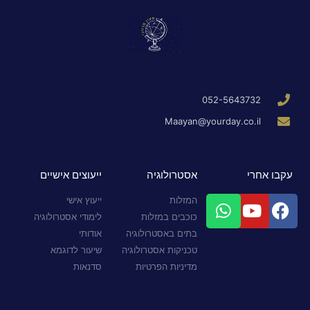
052-5643732
Maayan@yourday.co.il
עקבו אחרי
אסטרולוגיה
ייעוצים אישיים
המזלות
ייעוץ אישי
כוכבים במזלות
לימודי אסטרולוגיה
בתים באסטרולוגיה
אודותי
טכניקות אסטרולוגיה
שיעור לדוגמא
מדיניות הפרטיות
סדנאות