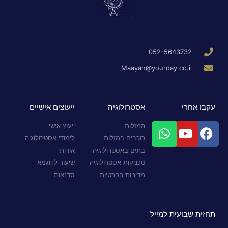
052-5643732
Maayan@yourday.co.il
עקבו אחרי
אסטרולוגיה
ייעוצים אישיים
המזלות
ייעוץ אישי
כוכבים במזלות
לימודי אסטרולוגיה
בתים באסטרולוגיה
אודותי
טכניקות אסטרולוגיה
שיעור לדוגמא
מדיניות הפרטיות
סדנאות
תחזית שבועית למייל