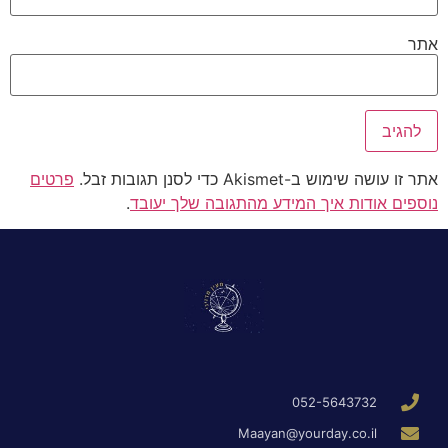
אתר
אתר זו עושה שימוש ב-Akismet כדי לסנן תגובות זבל.
פרטים
נוספים אודות איך המידע מהתגובה שלך יעובד
.
052-5643732
Maayan@yourday.co.il