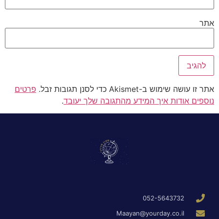
אתר
אתר זו עושה שימוש ב-Akismet כדי לסנן תגובות זבל.
פרטים
נוספים אודות איך המידע מהתגובה שלך יעובד
.
052-5643732
Maayan@yourday.co.il