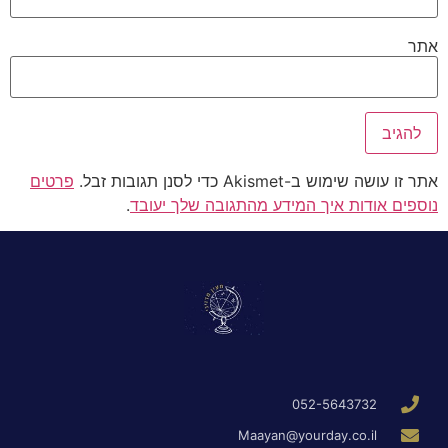
אתר
אתר זו עושה שימוש ב-Akismet כדי לסנן תגובות זבל.
פרטים
נוספים אודות איך המידע מהתגובה שלך יעובד
.
052-5643732
Maayan@yourday.co.il