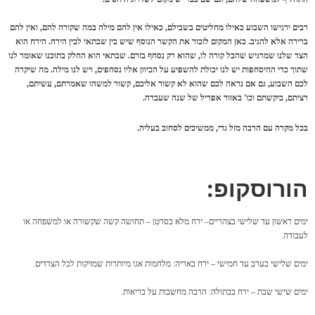
רבים ירגישו השבוע כאילו מחליטים בשבילם, כאילו אין להם מילה במה שקורה להם, ואין להם
ברירה אלא להגיב. כאן המקום לזכור את הקשר הנוסף שיש בין שבתאי לבין הירח. הירח הוא
הצד שלנו שמרגיש שהכל קורה לו, שהוא רק נסחף בזרם. שבתאי הוא החלק בתוכנו שאומר לנו
שתוך כדי ההיסחפות יש לנו יכולת להשפיע על הכיוון אליו נסחפים, ויש לנו מילה. מה שיקרה
לכם השבוע, גם אם נראה לכם שהוא לא קשור אליכם, קשור למשהו שאמרתם, עשיתם,
רציתם, ביקשתם וכו' באזור אפריל של שנה שעברה.
בכל מקרה עם הרבה מזל גדי, ממשיכים לסחוב בעליה.
הורוסקופ:
ימים ראשון עד שלישי בצהריים– ירח מלא בסרטן – תחושה קשה שקשורה או למשפחה או
לעבודה.
ימים שלישי בערב עד חמישי – ירח באריה: מלחמות אגו מיותרות שמזיקות לכל הצדדים.
ימים שישי שבת – ירח בבתולה: הרבה מחשבות על בריאות.