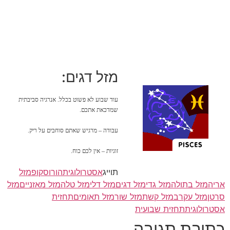
מזל דגים:
עוד שבוע לא פשוט בכלל. אנרגיה סביבתית
שמדכאת אתכם.
עבודה – מרגיש שאתם סוחבים על ריק.
זוגיות – אין לכם כוח.
תוייג
אסטרולוגית
הורוסקופ
מזל
אריה
מזל בתולה
מזל גדי
מזל דגים
מזל דלי
מזל טלה
מזל מאזניים
מזל
סרטן
מזל עקרב
מזל קשת
מזל שור
מזל תאומים
תחזית
אסטרולוגית
תחזית שבועית
כתיבת תגובה