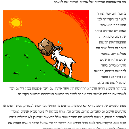
את השאפתנות האישית של אנשים לעשות שם לעצמם.
ברובד היום יומי הצורך
לגשר בין הקריירה לבין
המשפחה הוא אחד
האתגרים הגדולים ביותר
של רבים כיום, ואחת
ההתמודדויות הקשות
ביותר גם אצל נשים וגם
אצל גברים. שבתאי
שליט גדי, ירח שליט
סרטן מובילים ביחד
לתחושת אשמה, תחושה
של כובד ושל חוסר
יכולת לרצות את כולם.
בתחילת השבוע תהיה הרבה מהתחושה הזו, ויחד איתה, עם ריבוי פלנטות במזל דלי גם רצון
לשבור את הכלים ולמצוא דרך אחרת לגשר בין דרישות המשפחה ודרישות הקריירה.
מפת השמיים של השבוע היא לא פשוטה. נקרעים בין תחושת מחויבות לעבודה, לבית ורוצים או
מרגישים חייבים גם לחברים, אחים, מכרים וכו'. מרס במולות ליופיטר מביא אנשים למכור
לאחרים חלומות, רעיונות להתעשרות מהירה ועוד שלל המצאות שברובן לא מובילות לשום
מקום טוב. מרקורי צמוד לונוס בדלי מדגיש את הקשר החברי שאצל הרבה אנשים מהווה את
התחליף למשפחה שלהם, וגם שם כבר יש מקום לשדרוג היחסים.