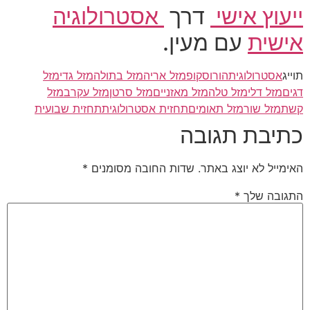
ייעוץ אישי
דרך
אסטרולוגיה
אישית
עם מעין.
תוייג
אסטרולוגית
הורוסקופ
מזל אריה
מזל בתולה
מזל גדי
מזל
דגים
מזל דלי
מזל טלה
מזל מאזניים
מזל סרטן
מזל עקרב
מזל
קשת
מזל שור
מזל תאומים
תחזית אסטרולוגית
תחזית שבועית
כתיבת תגובה
האימייל לא יוצג באתר.
שדות החובה מסומנים
*
התגובה שלך
*