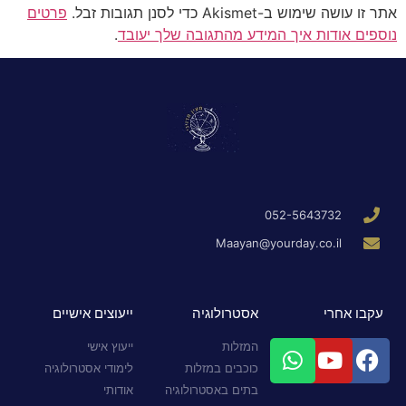
אתר זו עושה שימוש ב-Akismet כדי לסנן תגובות זבל.
פרטים
נוספים אודות איך המידע מהתגובה שלך יעובד
.
052-5643732
Maayan@yourday.co.il
עקבו אחרי
אסטרולוגיה
ייעוצים אישיים
המזלות
ייעוץ אישי
כוכבים במזלות
לימודי אסטרולוגיה
בתים באסטרולוגיה
אודותי