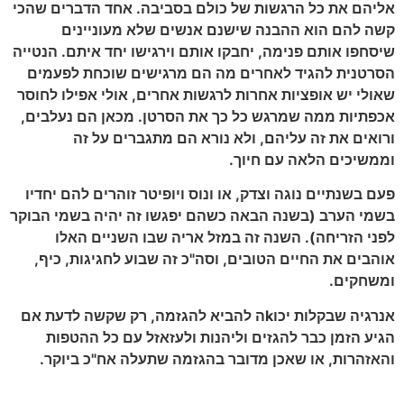
אליהם את כל הרגשות של כולם בסביבה. אחד הדברים שהכי
קשה להם הוא ההבנה שישנם אנשים שלא מעוניינים
שיסחפו אותם פנימה, יחבקו אותם וירגישו יחד איתם. הנטייה
הסרטנית להגיד לאחרים מה הם מרגישים שוכחת לפעמים
שאולי יש אופציות אחרות לרגשות אחרים, אולי אפילו לחוסר
אכפתיות ממה שמרגש כל כך את הסרטן. מכאן הם נעלבים,
ורואים את זה עליהם, ולא נורא הם מתגברים על זה
וממשיכים הלאה עם חיוך.
פעם בשנתיים נוגה וצדק, או ונוס ויופיטר זוהרים להם יחדיו
בשמי הערב (בשנה הבאה כשהם יפגשו זה יהיה בשמי הבוקר
לפני הזריחה). השנה זה במזל אריה שבו השניים האלו
אוהבים את החיים הטובים, וסה"כ זה שבוע לחגיגות, כיף,
ומשחקים.
אנרגיה שבקלות יכוkה להביא להגזמה, רק שקשה לדעת אם
הגיע הזמן כבר להגזים וליהנות ולעזאזל עם כל ההטפות
והאזהרות, או שאכן מדובר בהגזמה שתעלה אח"כ ביוקר.