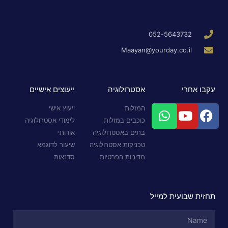
052-5643732
Maayan@yourday.co.il
עקבו אחרי
אסטרולוגיה
ייעוצים אישיים
המזלות
ייעוץ אישי
כוכבים במזלות
לימודי אסטרולוגיה
בתים באסטרולוגיה
אודותי
טכניקות אסטרולוגיה
שיעור לדוגמא
מדיניות הפרטיות
סדנאות
תחזית שבועית למייל