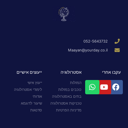
052-5643732
Maayan@yourday.co.il
עקבו אחרי
אסטרולוגיה
ייעוצים אישיים
המזלות
ייעוץ אישי
כוכבים במזלות
לימודי אסטרולוגיה
בתים באסטרולוגיה
אודותי
טכניקות אסטרולוגיה
שיעור לדוגמא
מדיניות הפרטיות
סדנאות