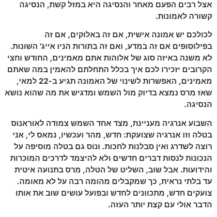
אצל רבים הפעם מאחר והנסיגה היא במזל קשת, הנסיגה
קשורה לאמונות.
לכולכם יש אמונה אישית, אם זה באלוקים, אם זה
בפילוסופים אם זה במדע, ואם זה בתורות הניו אייג' השונות.
לא משנה באיזה סוג של אלוהות אתם מאמינים, החודש וחצי
הקרובים יזכירו לכם איך בכלל התחלתם להאמין במה שאתם
מאמינים, האפשרות לשינוי של האמונה תגיע ב-22 למאי,
שאז מרס נמצא בדיוק מול השמש ומדגיש את מה שהוא נושא
הנסיגה.
השבוע אנרגיה מעניינת, מצד אחד השמש צמודה לאוראנוס
בטלה וזו אנרגיה שצועקת: חדש, מהר ועכשיו, נמאס לי, אני
רוצה לשדרג ואין סבלנות לחכות. ונוס גם בטלה מוסיפה על
הנכונות לנסות דברים חדשים ולא להיצמד לדרכים המוכרות
והידועות. אבל שוב, השליט של הטלה, מרס בתנועה איטית
עד בלתי נראית, כך שמקבלים מהומה רבה על לא מאומה.
צועקים חדש, מתכוונים לחדש ובפועל עושים שוב את אותו
הדבר אולי עם קצת יותר העזה.