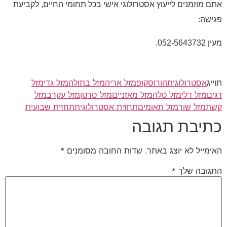
אתם מוזמנים לייעוץ אסטרולוגי אישי בכל תחומי החיים, לקביעת
פגישה:
מעין 052-5643732.
תוייג
אסטרולוגית
הורוסקופ
מזל אריה
מזל בתולה
מזל גדי
מזל
דגים
מזל דלי
מזל טלה
מזל מאזניים
מזל סרטן
מזל עקרב
מזל
קשת
מזל שור
מזל תאומים
תחזית אסטרולוגית
תחזית שבועית
כתיבת תגובה
האימייל לא יוצג באתר.
שדות החובה מסומנים
*
התגובה שלך
*