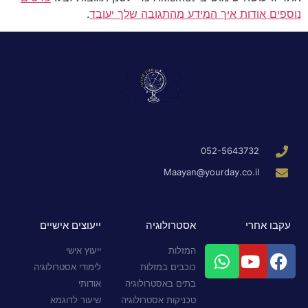
נוספים אודות איך המידע מהתגובה שלך יעובד
.
052-5643732
Maayan@yourday.co.il
עקבו אחרי
אסטרולוגיה
ייעוצים אישיים
המזלות
ייעוץ אישי
כוכבים במזלות
לימודי אסטרולוגיה
בתים באסטרולוגיה
אודותי
טכניקות אסטרולוגיה
שיעור לדוגמא