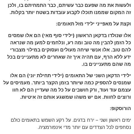
ולעשות את מה שפעם כבר עשיתם, כבר התמחיתם בו, ולכן
זה המקום שממנו תוכלו לקבוע עובדות בשטח יותר בקלות.
וקצת על מאפייני ילידי מזל תאומים:
אלו שנולדו בדקאן הראשון (ילידי סוף מאי) הם אלו שמסים
כל הזמן להבין מה טוב ומה רע, ונלחמים למען מה שנראה
להם טוב. אלו אנשי שיחה מעולים ועסוקים במילוי מצבורי
ידע ללא הרף, עם תהיה איך זה שאחרים לא מתעניינים בכל
מה שהם מתעניינים בו.
ילידי הדקאן השני של התאומים (ילידי תחילת יוני) הם אלו
שמנסים להספיק כמה שיותר בזמן הקצר ביותר. מעמיסים על
עצמם עוד ועוד, ורק חושבים על כל מה שעדיין הם לא חוו
ורוצים לחוות. אם יש משהו שמשגע אותם זה איטיות.
הורוסקופ:
ימים ראשון ושני – ירח בדגים. על רקע השמש בתאומים כולם
נסחפים לכל הצדדים עם יותר מדי אינפורמציה.