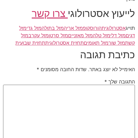
לייעוץ אסטרולוגי
צרו קשר
תוייג
אסטרולוגית
הורוסקופ
מזל אריה
מזל בתולה
מזל גדי
מזל
דגים
מזל דלי
מזל טלה
מזל מאזניים
מזל סרטן
מזל עקרב
מזל
קשת
מזל שור
מזל תאומים
תחזית אסטרולוגית
תחזית שבועית
כתיבת תגובה
האימייל לא יוצג באתר.
שדות החובה מסומנים
*
התגובה שלך
*