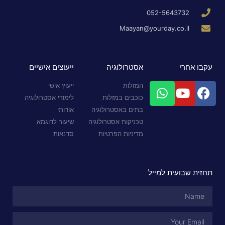
052-5643732
Maayan@yourday.co.il
עקבו אחרי
אסטרולוגיה
ייעוצים אישיים
המזלות
ייעוץ אישי
כוכבים במזלות
לימודי אסטרולוגיה
בתים באסטרולוגיה
אודותי
טכניקות אסטרולוגיה
שיעור לדוגמא
מדיניות הפרטיות
סדנאות
תחזית שבועית למייל