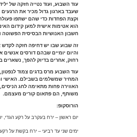
עוד השבוע, ועוד נטייה חזקה של י
שעבד בארגון גדול מכיר את הרגעים 
וקצת הפחדות כדי שהם ישתפו פעולה
הוא אטימות אישית למען קידום האינ
חשבון האנושיות הבסיסית הפשוטה ו
זה שבוע שבו יש דחיפה חזקה לקדש 
והיום יומיים שבהם דורסים אנשים א
רחוק, אחרים בדיוק להפך, נשארים ב
עוד השבוע מרס בדגים צמוד לנפטון, 
המחיר שמשלמים בשבילם. האישי וה
האווירה פחות מתאימה לחג הניסים, ו
משותף, הם פתאום קורים מעצמם.
הורוסקופ:
יום ראשון – ירח בעקרב על רקע הגדי, י
ימים שני עד רביעי – ירח בקשת על רק