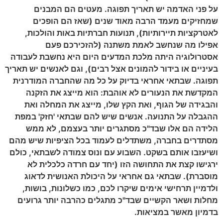
על פני האדמה יש תאריך תפוגה. מעטים הם המבנים
שמחזיקים מעמד הרבה מאוד שנים (שאז הם הופכים
לאטרקציות תיירותיות), תנועות חברתיות באות והולכות,
אפילו מה שנחשב לאמת משתנה (להזכירכם פעם
אסטרולוגיה היתה מלכת המדעים היום היא נחשבת לעבודה
בעיניים או בידור להמונים אצל רבים), וגם לאנשים יש תאריך
תפוגה. שבתאי אחראי בדיוק על כל מה שהחברה המודרנית
המקדשת את הנעורים לא אוהבת: הוא מייצג את הזקנה
והבגידה של הגוף, ואת הקץ שלו, מייצג את המחלה ואת
ההגבלה על התנועה. אנשים שיש להם שבתאי 'חזק' במפת
הלידה הם אלו שבד"כ מסתגרים יותר בעצמם, לא ממש
מסתדרים בחברה, משתדלים לעמוד בכל הציפיות שיש מהם
ושיעזבו אותם בשקט. השבוע עם ונוס צמודה לשבתאי, כולם
ירגישו קצת את התחושה הזו (יחד עם חרדה כלכלית לא
מוסברת). שבתאי גם אחראי על היכולת האנושית לדאוג
ולדמיין תרחישי אימים שיקרו לכם, כמו כשלונות, בושות,
מחלות ושאר הקשיים שבד"כ מתגלים כהרבה יותר גרועים
בדמיון מאשר במציאות.