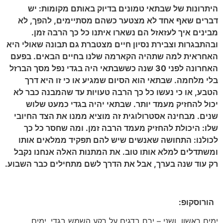
היתרונות של שבתאי טמונים בדיוק באותם מקומות: יש
דברים שאף אחד לא מצטער כשהם מסתיימים, להפך, לא
מבינים איך לעזאזל הם נשארו איתנו כל כך הרבה זמן.
ובהתבגרות וצבירת נסיון חיים מצטברת גם תבונה שאולי היא
האחראית למה שתהיה הקארמה שלנו בחיים הבאים. בפעם
האחרונה לפני 30 שנה כששבתאי היה בגדי נפל מסך הברזל
בלי מלחמה. שבתאי הוא הסיום שמגיע או כי זו היא דרך
הטבע, או כי נעשו כל כך הרבה טעויות עד שהמבנה כבר לא
יכול להחזיק מעמד יותר. שבתאי יהיה בגדי כמעט שלוש
שנים. מבחינה אסטרולוגית זה מוציא ממנו את הצד החיובי
שלו: היכולת להחזיק מעמד הרבה זמן. ומה שחסר כל כך
לכולנו: התחושה שאנשים שיש להם תפקיד ממלאים אותו
ומשתדלים למלא אותו טוב. את המתנות האלה אנחנו נקבל
רק עוד שנה בערך, אבל את הדרך לשם מתחילים כבר השבוע.
הורוסקופ:
ימים ראשון ושני – ירח בדגים על רקע השמש בגדי, ימים