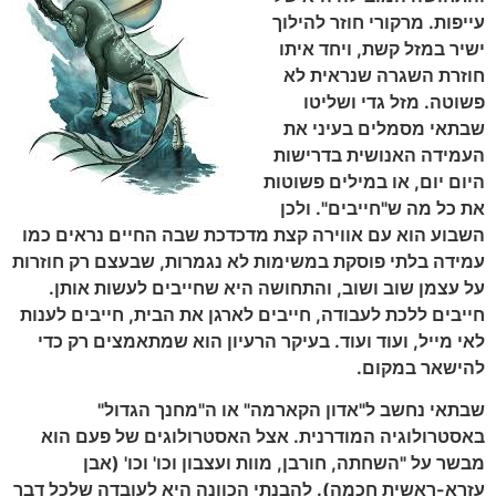
עייפות. מרקורי חוזר להילוך
ישיר במזל קשת, ויחד איתו
חוזרת השגרה שנראית לא
פשוטה. מזל גדי ושליטו
שבתאי מסמלים בעיני את
העמידה האנושית בדרישות
היום יום, או במילים פשוטות
את כל מה ש"חייבים". ולכן
השבוע הוא עם אווירה קצת מדכדכת שבה החיים נראים כמו
עמידה בלתי פוסקת במשימות לא נגמרות, שבעצם רק חוזרות
על עצמן שוב ושוב, והתחושה היא שחייבים לעשות אותן.
חייבים ללכת לעבודה, חייבים לארגן את הבית, חייבים לענות
לאי מייל, ועוד ועוד. בעיקר הרעיון הוא שמתאמצים רק כדי
להישאר במקום.
שבתאי נחשב ל"אדון הקארמה" או ה"מחנך הגדול"
באסטרולוגיה המודרנית. אצל האסטרולוגים של פעם הוא
מבשר על "השחתה, חורבן, מוות ועצבון וכו' וכו' (אבן
עזרא-ראשית חכמה). להבנתי הכוונה היא לעובדה שלכל דבר