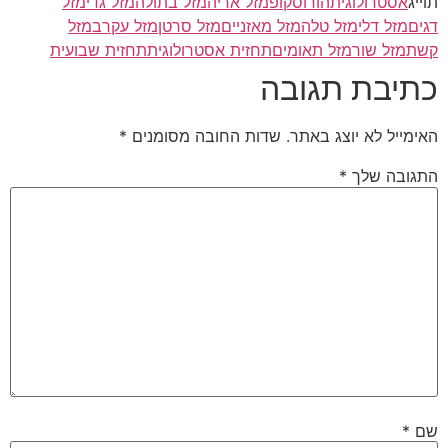
תוייג
אסטרולוגית
הורוסקופ
מזל אריה
מזל בתולה
מזל גדי
מזל
דגים
מזל דלי
מזל טלה
מזל מאזניים
מזל סרטן
מזל עקרב
מזל
קשת
מזל שור
מזל תאומים
תחזית אסטרולוגית
תחזית שבועית
כתיבת תגובה
האימייל לא יוצג באתר.
שדות החובה מסומנים
*
התגובה שלך
*
שם
*