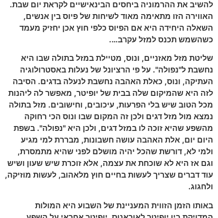
להשיב את ההרמוניה ביחסים הבינאישיים לקראת יום שבת.
האווירה הזו מתאימה מאוד לשיחות של פיוס בין אנשים,
השאלה היחידה היא אם הפיוס כלפי חוץ אכן יחזיק מעמד
כשהשמש תכנס למזל עקרב….
שליטת מזל מאזניים, ונוס, מטיילת במזל בתולה שבו היא
נחשבת ל"נפולה". על פי הרציונל של נעלות באסטרולוגיה
העתיקה, ונוס, כאלת האהבה נחשבת לנעלה בדגים. הסיבה
לזה היא שהמיקום שלה בבית של יופיטר, מאפשר לה ליהנות
מכל הטוב שיש בלי הפרעות, עיכובים, וחישובים. מזל בתולה
נמצא מול מזל דגים ולכן זה המקום שבו ונוס הכי רחוקה
מהשפע שהיא זוכה לו במזל דגים, ולכן היא "נפולה". בשפת
היום יום, אלת האהבה עושה חשבונות, מבררת למי מגיע
ולמי לא, דורשת שהכל יהיה מושלם לפני שהיא מתמסרת,
וגם אז היא לא שוכחת את עצמה, אלא זוכרת שיש שעון ושיש
עוד דברים שצריך לעשות בחיים חוץ מלאהוב, לעשות מוזיקה,
ולחגוג.
באותו הזמן הזווית המעניינת של השבוע היא המולות
המדויקת בין יופיטר לאוראנוס. יופיטר אחראי על השפע,