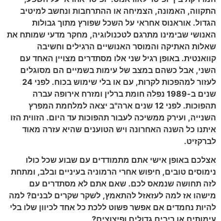
התקווה, האמונה, הצמיחה או ההתרחבות ונחשב למיטיב
הגדול. אוראנוס אחראי על השכל שפורץ מתוך גבולות
האנושי שבימינו מתרגם לטכנולוגיה, מחקר מדעי שמותח את
שאלות האתיקה והמוסר האנושיים הרגילים וחשיבה
קוואנטית. באופן רגיל שני אלו מסתדרים מצויין האחד עם
השני, אבל כשהם במצב של עימות בשמיים הם מסוגלים
לעזור למהפכות לקרות, עם או בלי שימוש בכוח. לפני 24
שנים ב-1989 נפלה חומת ברלין ומזרח אירופה עברה
תהפוכות. לפני 12 שנים ארה"ב יצאה למלחמת המפרץ
השנייה, ועירק ממשיכה לעבור תהפוכות עד היום. הזווית הזו
איתנו כל השנה האחרונה ויש הטוענים שהיא עזרה מאוד
לברקזיט.
אצלכם באופן אישי אתם מתמודדים עם שבוע שכל כולו
נימוסים טובים, חיפוש אחרי הרמוניה בעיניים ובלב, ומתחת
לזה תחושה שנמאס לכם. שאם אתם לא מסתדרים עם
מישהו אז למה לעזאזל להתאמץ, לשקר שקרים לבנים? למה
להיות נחמדים אם אפשר פשוט ללכת כל אחד לכיוון שלו בלי
עימותים או ריבים גדולים ופיצוצים?