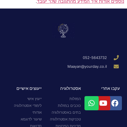
נוספים אודות איך המידע מהתגובה שלך יעובד
.
052-5643732
Maayan@yourday.co.il
עקבו אחרי
אסטרולוגיה
ייעוצים אישיים
המזלות
ייעוץ אישי
כוכבים במזלות
לימודי אסטרולוגיה
בתים באסטרולוגיה
אודותי
טכניקות אסטרולוגיה
שיעור לדוגמא
מדיניות הפרטיות
סדנאות