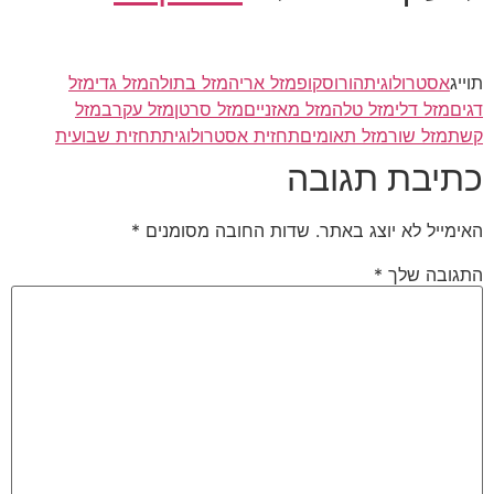
תוייג
אסטרולוגית
הורוסקופ
מזל אריה
מזל בתולה
מזל גדי
מזל
דגים
מזל דלי
מזל טלה
מזל מאזניים
מזל סרטן
מזל עקרב
מזל
קשת
מזל שור
מזל תאומים
תחזית אסטרולוגית
תחזית שבועית
כתיבת תגובה
האימייל לא יוצג באתר.
שדות החובה מסומנים
*
התגובה שלך
*