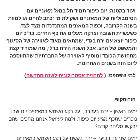
ועוד בקטנה: יום כיפור תמיד חל במזל מאזניים עם
הסימבוליות של המאזניים ושקילת מי יכתב לחיים או למוות
בשנה הקרובה, וכפות המאזנים המתנדנדות מצד לצד,
כשעשיית תשובה וצדקה מעלים את כף החיים. בד"כ יום
כיפור יוצא עם ירח בגדי, שמתאים מאוד לאווירה של הסיגוף
והמשפט של החג. אבל השנה הירח בדלי, מה שמוריד קצת
מתחושת הכובד ומוסיף לאווירה של החברתיות שהתווספה
ליום הזה בשנים האחרונות.
למי שפספס:
(
לתחזית אסטרולוגית לשנה החדשה
)
הורוסקופ:
ימים ראשון – ירח בעקרב, על רקע השמש במאזניים יום שבו
נזכרים שתכף מגיע יום כיפור, ולמה לעזאזל אנחנו מחכים שהם
יבקשו סליחה קודם?
ימים שני עד רביעי – ירח בקשת על רקע השמש במאזניים,