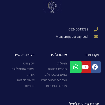
052-5643732
Maayan@yourday.co.il
עקבו אחרי
אסטרולוגיה
ייעוצים אישיים
המזלות
ייעוץ אישי
כוכבים במזלות
לימודי אסטרולוגיה
בתים באסטרולוגיה
אודותי
טכניקות אסטרולוגיה
שיעור לדוגמא
מדיניות הפרטיות
סדנאות
תחזית שבועית למייל