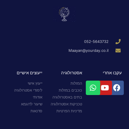
052-5643732
Maayan@yourday.co.il
עקבו אחרי
אסטרולוגיה
ייעוצים אישיים
המזלות
ייעוץ אישי
כוכבים במזלות
לימודי אסטרולוגיה
בתים באסטרולוגיה
אודותי
טכניקות אסטרולוגיה
שיעור לדוגמא
מדיניות הפרטיות
סדנאות