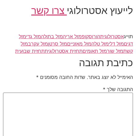
לייעוץ אסטרולוגי
צרו קשר
תוייג
אסטרולוגית
הורוסקופ
מזל אריה
מזל בתולה
מזל גדי
מזל
דגים
מזל דלי
מזל טלה
מזל מאזניים
מזל סרטן
מזל עקרב
מזל
קשת
מזל שור
מזל תאומים
תחזית אסטרולוגית
תחזית שבועית
כתיבת תגובה
האימייל לא יוצג באתר.
שדות החובה מסומנים
*
התגובה שלך
*