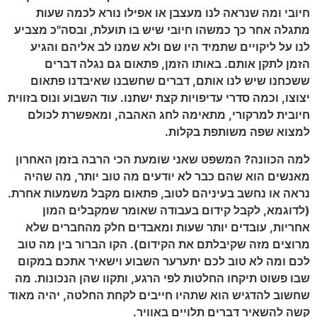
חיובי ומה שנראה לנו מעצבן או אפילו נורא לכמה שעות
מתגלה אחר כך כמשהו חיובי שיש בו תועלת, ובסה"כ מצביע
לנו על ליקויים שתמיד היו שם ולא שמנו לב אליהם והגיע
הזמן לתקן אותם. באותו הזמן, פתאום גם נגלה דברים
ששכחנו שיש לנו אותם, דברים שחשבנו שאיבדנו פתאום
יצוצו, וכמה סדרי עדיפויות קצת ישתנו. עוד השבוע ונוס בזווית
חיובית למרקורי, מתאימה לחג האהבה, ומאפשרת לכולם
למצוא שפה משותפת בקלות.
למה הכוונה? המשפט שאני שומעת הכי הרבה בזמן האחרון
מאנשים הוא שהם כבר לא יודעים מה טוב יותר, מה שהיה
נראה או נחשב בעיניהם לטוב, פתאום מקבל משמעות אחרת.
(לדוגמא, לקבל קידום בעבודה שאומר שמקבלים המון
אחריות, עובדים יותר שעות ומאבדים חלק מהחברים שלא
מרוצים מזה שקיבלתם את הקידום). הקו הברור בין מה טוב
לכם ומה לא טוב לכם יתערער השבוע וישאיר אתכם במקום
שבו פשוט תיקחו החלטות לפי הרגע, ותקוו שהן הנכונות. מה
שחשוב להדגיש הוא שתהיו חייבים לקחת החלטה, יהיה מאוד
קשה להשאיר דברים תלויים באוויר.