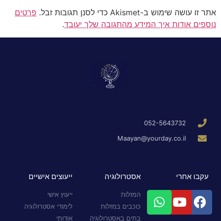
אתר זו עושה שימוש ב-Akismet כדי לסנן תגובות זבל.
פרטים
נוספים אודות איך המידע מהתגובה שלך יעובד
.
052-5643732
Maayan@yourday.co.il
עקבו אחרי
אסטרולוגיה
ייעוצים אישיים
המזלות
ייעוץ אישי
כוכבים במזלות
לימודי אסטרולוגיה
בתים באסטרולוגיה
אודותי