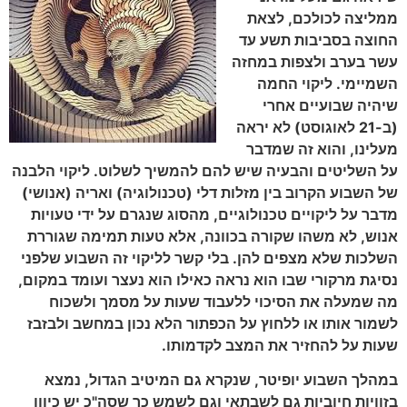
ממליצה לכולכם, לצאת
החוצה בסביבות תשע עד
עשר בערב ולצפות במחזה
השמיימי. ליקוי החמה
שיהיה שבועיים אחרי
(ב-21 לאוגוסט) לא יראה
מעלינו, והוא זה שמדבר
על השליטים והבעיה שיש להם להמשיך לשלוט. ליקוי הלבנה
של השבוע הקרוב בין מזלות דלי (טכנולוגיה) ואריה (אנושי)
מדבר על ליקויים טכנולוגיים, מהסוג שנגרם על ידי טעויות
אנוש, לא משהו שקורה בכוונה, אלא טעות תמימה שגוררת
השלכות שלא מצפים להן. בלי קשר לליקוי זה השבוע שלפני
נסיגת מרקורי שבו הוא נראה כאילו הוא נעצר ועומד במקום,
מה שמעלה את הסיכוי ללעבוד שעות על מסמך ולשכוח
לשמור אותו או ללחוץ על הכפתור הלא נכון במחשב ולבזבז
שעות על להחזיר את המצב לקדמותו.
במהלך השבוע יופיטר, שנקרא גם המיטיב הגדול, נמצא
בזוויות חיוביות גם לשבתאי וגם לשמש כך שסה"כ יש כיוון