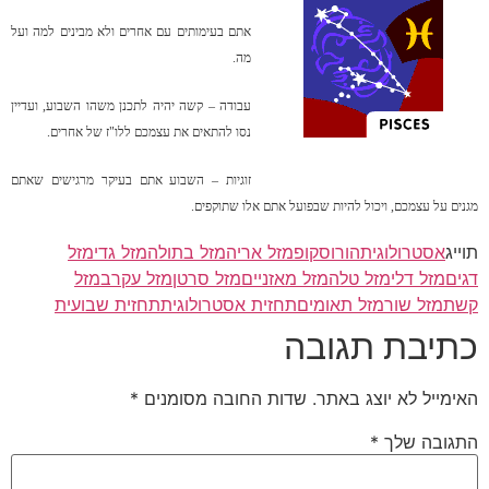
אתם בעימותים עם אחרים ולא מבינים למה ועל
מה.
עבודה – קשה יהיה לתכנן משהו השבוע, ועדיין
נסו להתאים את עצמכם ללו"ז של אחרים.
זוגיות – השבוע אתם בעיקר מרגישים שאתם
מגנים על עצמכם, ויכול להיות שבפועל אתם אלו שתוקפים.
תוייג
אסטרולוגית
הורוסקופ
מזל אריה
מזל בתולה
מזל גדי
מזל
דגים
מזל דלי
מזל טלה
מזל מאזניים
מזל סרטן
מזל עקרב
מזל
קשת
מזל שור
מזל תאומים
תחזית אסטרולוגית
תחזית שבועית
כתיבת תגובה
האימייל לא יוצג באתר.
שדות החובה מסומנים
*
התגובה שלך
*