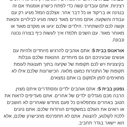
רציניות. אתם עובדים קשה כדי לפתח כישרון אומנותי אם זה
בנגינה או בריקוד או כל דבר אחר. אצלכם המזל מגיע רק עם
עבודה והשקעה. אתם נזהרים מאוד כשזה מגיע לבילויים והנאות
וקשה לכם להשתחרר. הילדים שלכם יגיעו או מוקדם מאוד או
מאוחר מאוד. עם השנים תלמדו איך לעשות כיף בצורה נכונה
ונבונה.
אוראנוס בבית 5
: אתם אוהבים להרגיש מיוחדים ולהיות עם
אנשים שבעיניכם הם גם מיוחדים. ההנאות שלכם גובלות
בקיצוניות ויש לכם תקופות של שקיעה בתוך תענוגות לעומת
תקופות של התנזרות כמעט מלאה. הכישרונות שלכם אילו לא
מתאימים לזמן ולמקום בו אתם נמצאים.
נפטון בבית 5:
אתם אוהבים ילדים ומסתדרים איתם מצוין.
הרבה מכם מגדלים ילדים של אחרים. אתם מעדיפים לראות את
הטוב באחרים ומתפלאים כל פעם מחדש שאחרים לא חושבים
או רואים את העולם במשקפיים הורודות שלכם. אתם נהנים
ללכת לקולנוע, להצגות. אתם לא תתפרנסו מהכישרון שלכם, אלא
הוא יישאר בגדר תחביב.