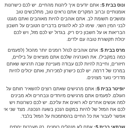
ונוס בבית 5:
אתם יודעים איך ליהנות מהחיים. יש לכם כישרונות
אומנותיים וברוב המקרים אתם נראים טוב, מתלבשים טוב
ומושכים תשומת לב. אתם אוהבים להיות מאוהבים ואתם מגנט
לבני המין השני. שימו לב לא להגזים בדברים הטובים על חשבון
הבריאות או על חשבון כיס ריק. בגדול יש לכם מזל, ויש לכם
יכולת תקשורת טובה עם ילדים.
מרס בבית 5
: אתם אוהבים לנהל רומנים יותר מהכול (לפעמים
כמה במקביל). את האנרגיה שלכם אתם מוציאים על בילויים,
חיזורים, וחייבת להיות לכם עבודה מעניינת שבה תרגישו שאתם
במרכז של דרמה. יש לכם כישרון למכירות, ואתם יכולים להיות
מדריכי נוער מצוינים.
יופיטר בבית 5:
אתם מרגישים שאתם רוצים להשאיר חותם על
העולם. לפעמים אתם מרגישים מיוחדים ונבחרים ולא מבינים
למה אנשים אחרים לא רואים את עליכם. יש לכם כשרונות ויש
לכם את המזל של להיות במקום הנכון בשעה הנכונה. מצד שני אי
אפשר לעבור את כל החיים בהסתמכות על המזל בלבד.
שבתאי בבית 5:
אתם לא מנהלים רומנים, רק מערכות יחסים