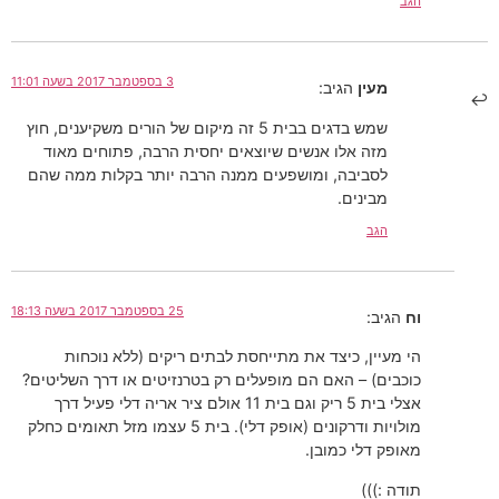
הגב
3 בספטמבר 2017 בשעה 11:01
מעין
הגיב:
שמש בדגים בבית 5 זה מיקום של הורים משקיענים, חוץ
מזה אלו אנשים שיוצאים יחסית הרבה, פתוחים מאוד
לסביבה, ומושפעים ממנה הרבה יותר בקלות ממה שהם
מבינים.
הגב
25 בספטמבר 2017 בשעה 18:13
וח
הגיב:
הי מעיין, כיצד את מתייחסת לבתים ריקים (ללא נוכחות
כוכבים) – האם הם מופעלים רק בטרנזיטים או דרך השליטים?
אצלי בית 5 ריק וגם בית 11 אולם ציר אריה דלי פעיל דרך
מולויות ודרקונים (אופק דלי). בית 5 עצמו מזל תאומים כחלק
מאופק דלי כמובן.
תודה :)))