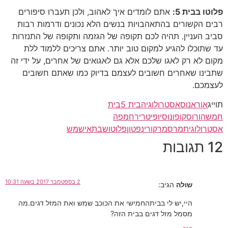
פלוטו בבית 5:
אתם לומדים איך לאהוב, ולכן תעברו סיפורים
רבים הקשורים בהתאהבויות בנשים הלא נכונים ודרמות רבות
סביב העניין. תהיה לכם תקופה של הגזמה ותקופה של התנזרות
עד שתוכלו להגיע למקום טוב יותר. אתם צריכים ללמוד ללת
מקום לא רק לאגו שלכם אלא גם לאגואים של אחרים, על ידי זה
שתבינו שאחרים חשובים לעצמם בדיוק כמו שאתם חשובים
לעצמכם.
תוייג
אוראנוס
אסטרולוגיה
בית 5
בית
חמש
הורוסקופ
ונוס
יופיטר
ירח
מפה
אסטרולוגית
מרס
מרקורי
נפטון
פלוטו
שבתאי
שמש
12 תגובות
2 בספטמבר 2017 בשעה 10:31
שולה
הגיב:
היי,יש לי בביתהחמישי את הכוכב שמש ואת המזל דגים.מה
מסמל מזל דגים בבית הזה?