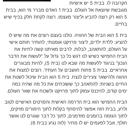
הקרובה לו. בבית 5 יש אישיות
מגובשת שיוצאת אל העולם. בבית 1 האדם מברר מי הוא, בבית
5 הוא רק רוצה להביע וליצור מעצמו. רוצה לקחת חלק בכיף שיש
בחיים.
בית 5 הוא הבית של ההוויה. כולנו בעצם רוצים את מה שיש לו
להציע: ללדת ילדים, ליצור פרויקט אומנותי, להותיר חותם אישי
על העולם, להתאהב, לבלות. לרבים מאיתנו קשה לחיות את
הבית החמישי כשיש לנו דגש כל כך גדול על "לעשות את הדבר
הנכון" בניגוד ללעשות מה שבא לנו (בית 5), להיות מבוגרים
אחראיים. בבית 5 פחות חושבים על העתיד. רוצים למצות את
ההווה ולהישאר צעירים לנצח. בית 5 הוא הבית שיכול לשנות את
החיים בשניות: להתאהב כך ששוכחים את כל מה שהיה כמה
ימים קודם, להיכנס עמוק לתוך פרויקט ולשכוח את שאר העולם.
הבית החמישי הוא בית הדרמה האישית והסרטים האישיים לטוב
ולרע, בבית הזה אפשר להיסחף בקלות לתוך הימורים מזיקים,
לתוך הגזמה ברומנים מזדמנים, לתוך כל דבר שגורם לנו אושר
חולף, אבל לפעמים יש לו מחיר (לזה נגיע בבית 6).