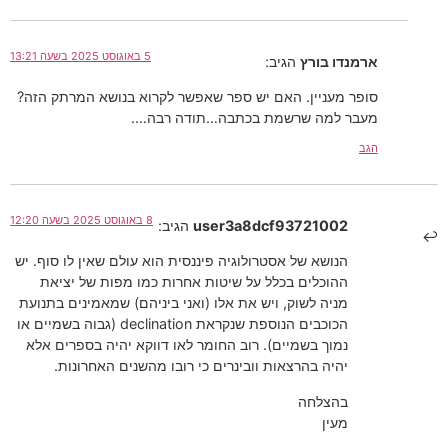
5 באוגוסט 2025 בשעה 13:21
ארמנדו בורץ
הגיב:
סופר מעניין. האם יש ספר שאפשר לקרוא בנושא המרתק הזה?
מעבר למה שרשמת בכתבה…תודה רבה….
הגב
8 באוגוסט 2025 בשעה 12:20
user3a8dcf93721002
הגיב:
הנושא של אסטרולוגיה פיננסית הוא עולם שאין לו סוף. יש
ההוכלים בכלל על שיטות אחרות כמו מפות של יציאת
מניה לשוק, ויש את אלו (ואני ביניהם) שמאמינים בתנועת
הכוכבים הנוספת שנקראת declination (גבוה בשמיים או
נמוך בשמיים). רוב החומר לאו דווקא יהיה בספרים אלא
יהיה בהרצאות וובינרים כי רובו מהשנים האחרונות.
בהצלחה
מעין