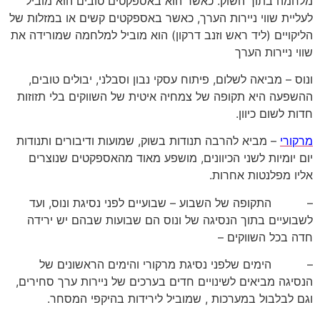
מלחמה בתוך השוק. כאשר הוא באספקטים טובים הוא מוביל
לעליית שווי ניירות הערך, כאשר באספקטים קשים או במזלות של
הליקויים (ליד ראש וזנב דרקון) הוא מוביל למלחמה שמורידה את
שווי ניירות הערך
ונוס – מביאה לשלום, פיתוח עסקי נבון וסבלני, יבולים טובים,
ההשפעה היא תקופה של צמחיה איטית של השווקים בלי תזוזות
חדות לשום כיוון.
מרקורי
– מביא להרבה תנודות בשוק, שמועות ודיבורים ותנודות
יום יומיות לשני הכיוונים, מושפע מאוד מהאספקטים שנוצרים
אליו מפלנטות אחרות.
– התקופה של השבוע – שבועיים לפני נסיגת ונוס, ועד
לשבועיים בתוך הנסיגה של ונוס הם שבועות שבהם יש ירידה
חדה בכל השווקים –
– הימים שלפני נסיגת מרקורי והימים הראשונים של
הנסיגה מביאים לשינויים חדים בערכים של ניירות ערך סחירים,
וגם לבלבול במערכות , שמוביל לירידות בהיקפי המסחר.