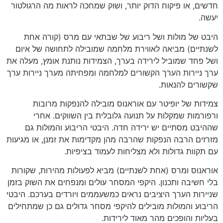
חדשים, או פיקוח הדוק יותר, ושוק שמחכה לראות מה הרגולטור
יעשה.
היבט של מולות ושל ריבוע של שבתאי עם מרס (קורה אחת
לשנתיים) מביאה לאווירת מלחמה שמובילה לתחושה של איום
ושל פחד שמוביל לירידה בערך, הצמידות נותנת אומץ, מעלה את
ערך ניירות הערך הקשורים למלחמה ומפחיתה מערך ניירות ערך
שקשורים להנאות.
צמידות של יופיטר עם אוראנוס מובילה להנפקות מרובות
ורפורמות שמקלות על תנועה גלובלית בין השווקים. אחרי
שההיבט מסתיים יש ירידה חדה. היבטי הריבוע והמולות גם
מזרזים הרבה הנפקות שהרבה מהן מקדימות את זמנן, או מגיעות
עם תקוות גדולות ולא מצליחות לעמוד בציפיות.
אוראנוס ומרס (אחת לשנתיים) מביא לפעולות מהירות, שקורות
בלי חשיבה ותכנון. היקפי המסחר עולים ומנפחים את השוק בזמן
שניירות הערך היציבים נראים כמשעממים ויורדים בערכם. היבטי
הריבוע והמולות מובילים להיקפי מסחר גדולים גם כן שמתחילים
בעליות והופכים מהר מאוד לירידות.