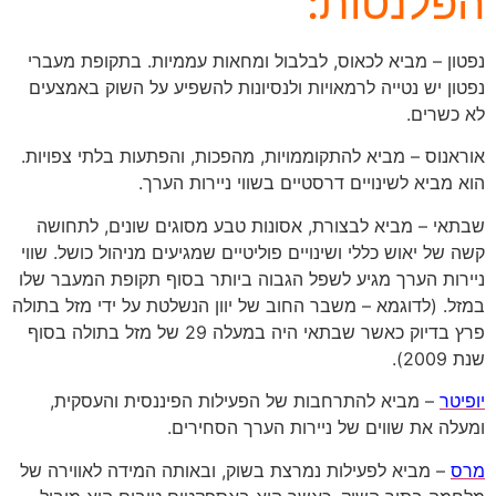
הפלנטות:
נפטון – מביא לכאוס, לבלבול ומחאות עממיות. בתקופת מעברי
נפטון יש נטייה לרמאויות ולנסיונות להשפיע על השוק באמצעים
לא כשרים.
אוראנוס – מביא להתקוממויות, מהפכות, והפתעות בלתי צפויות.
הוא מביא לשינויים דרסטיים בשווי ניירות הערך.
שבתאי – מביא לבצורת, אסונות טבע מסוגים שונים, לתחושה
קשה של יאוש כללי ושינויים פוליטיים שמגיעים מניהול כושל. שווי
ניירות הערך מגיע לשפל הגבוה ביותר בסוף תקופת המעבר שלו
במזל. (לדוגמא – משבר החוב של יוון הנשלטת על ידי מזל בתולה
פרץ בדיוק כאשר שבתאי היה במעלה 29 של מזל בתולה בסוף
שנת 2009).
יופיטר
– מביא להתרחבות של הפעילות הפיננסית והעסקית,
ומעלה את שווים של ניירות הערך הסחירים.
מרס
– מביא לפעילות נמרצת בשוק, ובאותה המידה לאווירה של