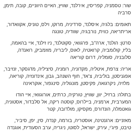
שור: טסמניה, קפריסין, אירלנד, שוויץ, האיים היווניים, קובה, תימן,
סרביה
תאומים: בלגיה, איסלנד, סרדיניה, מרוקו, וילס, טוניס, אקוואדור,
אריתריאה, כווית, נורבגיה, שוודיה, טונגה
סרטן: הולנד, ארה"ב, פרגוואי, סקוטלנד, ניו זילנד, איי בהאמה,
בליז, קולומביה, קרואטיה, לאוס, ליבריה, מוזמביק, רואנדה,
סלובניה, סומליה, דרום קוריאה
אריה: צרפת, איטליה, מקדוניה, רומניה, סיציליה, מדגסקר, זנזיבר,
אפגניסטן, בוליביה, צ'אד, חוף השנהב, גבון, אינדונזיה, קוריאה,
מלזיה, ניקרגואה, פקיסטן, מונגוליה, סינגפור, אוקראינה
בתולה: ברזיל, יוון, שוויץ, טורקיה, כרתים, אורוגוואי, איי הודו
המערבית, ארמניה, ביילרוס, קוסטה ריקה, אל סלבדור, אסטוניה,
גואטמלה, הונדורס, מקסיקו, מולדובה, קטר
מאזניים: ארגנטינה, אוסטריה, בורמה, קנדה, סין, יפן, סיביר,
טיבט, פיג'י, עירק, ישראל, לסוטו, ניגריה, ערב הסעודית, אוגנדה