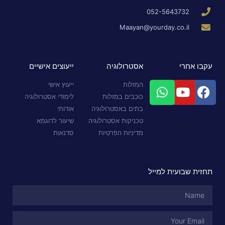
052-5643732
Maayan@yourday.co.il
עקבו אחרי
אסטרולוגיה
ייעוצים אישיים
המזלות
ייעוץ אישי
כוכבים במזלות
לימודי אסטרולוגיה
בתים באסטרולוגיה
אודותי
טכניקות אסטרולוגיה
שיעור לדוגמא
מדיניות הפרטיות
סדנאות
תחזית שבועית למייל