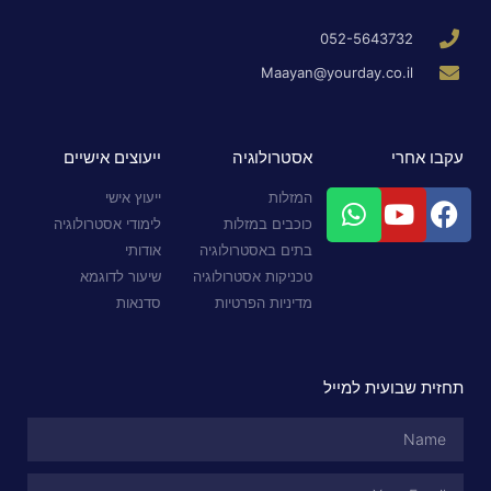
052-5643732
Maayan@yourday.co.il
עקבו אחרי
אסטרולוגיה
ייעוצים אישיים
המזלות
ייעוץ אישי
כוכבים במזלות
לימודי אסטרולוגיה
בתים באסטרולוגיה
אודותי
טכניקות אסטרולוגיה
שיעור לדוגמא
מדיניות הפרטיות
סדנאות
תחזית שבועית למייל