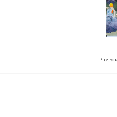
סומנים
*