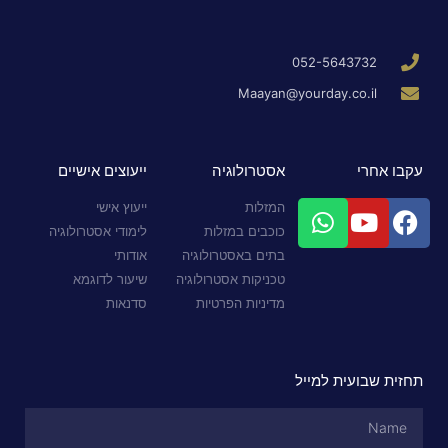
052-5643732
Maayan@yourday.co.il
עקבו אחרי
אסטרולוגיה
ייעוצים אישיים
המזלות
ייעוץ אישי
כוכבים במזלות
לימודי אסטרולוגיה
בתים באסטרולוגיה
אודותי
טכניקות אסטרולוגיה
שיעור לדוגמא
מדיניות הפרטיות
סדנאות
תחזית שבועית למייל